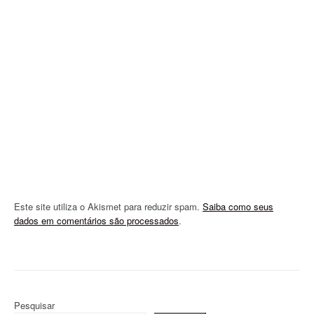
t
i
o
n
Este site utiliza o Akismet para reduzir spam.
Saiba como seus
dados em comentários são processados
.
Pesquisar