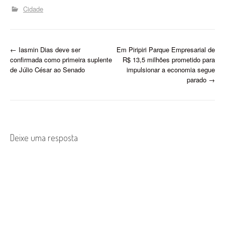
Cidade
P
←
Iasmin Dias deve ser
Em Piripiri Parque Empresarial de
confirmada como primeira suplente
R$ 13,5 milhões prometido para
o
de Júlio César ao Senado
impulsionar a economia segue
parado
→
s
t
n
Deixe uma resposta
a
v
i
g
a