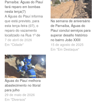
Parnaíba: Águas do Piauí
fará reparo em bombas
nesta terça(7)
A Águas do Piauí informa
Na semana de aniversário
que está previsto, para
de Parnaíba, Águas do
esta terça-feira (07), o
Piauí conclui serviços para
reparo do vazamento
superar desafio histórico
localizado na Rua 1º de
no bairro João XXIII
Maio, bairro Cantagalo, em
7 de abril de 2026
15 de agosto de 2025
Parnaíba. Por se tratar de
Em "Cidade"
Em "Em Destaque"
uma rede antiga, o serviço
demanda um maior prazo
de execução e será
realizado das 9h às 18h, a
depender…
Águas do Piauí melhora
abastecimento no litoral
para julho
29 de maio de 2026
Em "Diversos"