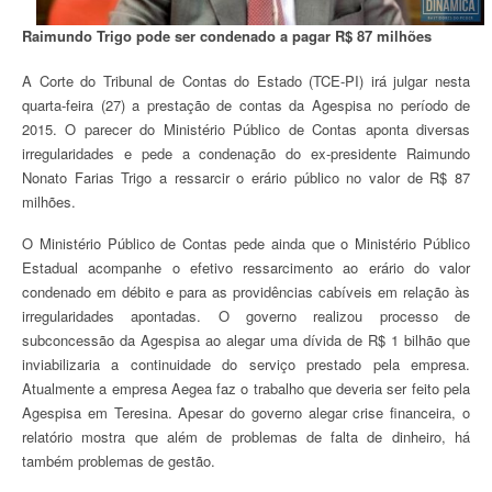
Raimundo Trigo pode ser condenado a pagar R$ 87 milhões
A Corte do Tribunal de Contas do Estado (TCE-PI) irá julgar nesta
quarta-feira (27) a prestação de contas da Agespisa no período de
2015. O parecer do Ministério Público de Contas aponta diversas
irregularidades e pede a condenação do ex-presidente Raimundo
Nonato Farias Trigo a ressarcir o erário público no valor de R$ 87
milhões.
O Ministério Público de Contas pede ainda que o Ministério Público
Estadual acompanhe o efetivo ressarcimento ao erário do valor
condenado em débito e para as providências cabíveis em relação às
irregularidades apontadas. O governo realizou processo de
subconcessão da Agespisa ao alegar uma dívida de R$ 1 bilhão que
inviabilizaria a continuidade do serviço prestado pela empresa.
Atualmente a empresa Aegea faz o trabalho que deveria ser feito pela
Agespisa em Teresina. Apesar do governo alegar crise financeira, o
relatório mostra que além de problemas de falta de dinheiro, há
também problemas de gestão.