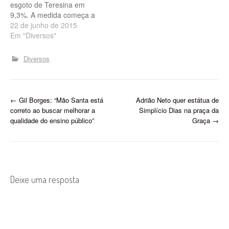
esgoto de Teresina em
9,3%. A medida começa a
valer no dia 1º de julho. O
22 de junho de 2015
aumento nas tarifas de
Em "Diversos"
energia elétrica foi
apontado como principal
Diversos
motivo para a majoração
na conta de água. Com
o…
P
←
Gil Borges: “Mão Santa está
Adrião Neto quer estátua de
correto ao buscar melhorar a
Simplício Dias na praça da
o
qualidade do ensino público”
Graça
→
s
t
n
Deixe uma resposta
a
v