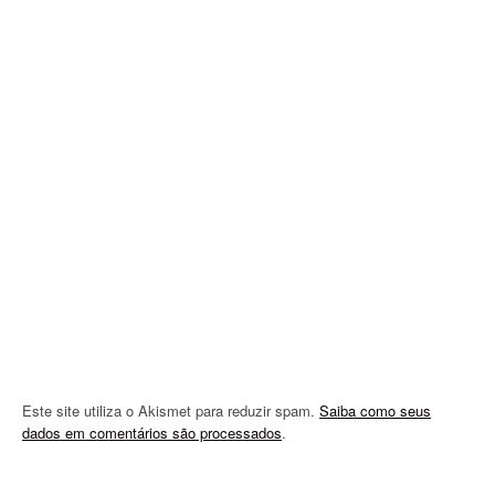
i
g
a
t
i
o
n
Este site utiliza o Akismet para reduzir spam.
Saiba como seus
dados em comentários são processados
.