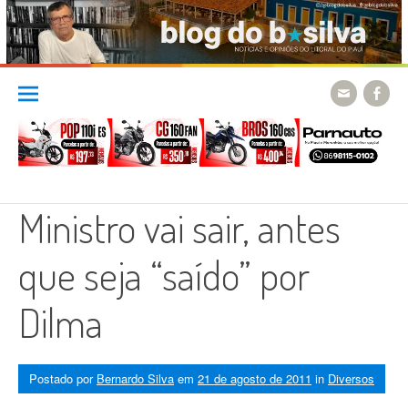
Skip
to
content
Ministro vai sair, antes
que seja “saído” por
Dilma
Postado por
Bernardo Silva
em
21 de agosto de 2011
in
Diversos