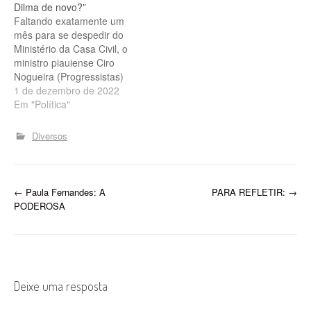
Dilma de novo?”
Ipanema". Antes de ser…
Faltando exatamente um
mês para se despedir do
Ministério da Casa Civil, o
ministro piauiense Ciro
Nogueira (Progressistas)
voltou a alfinetar algumas
1 de dezembro de 2022
medidas anunciadas pela
Em "Política"
equipe do futuro governo
Lula (PT). Em postagem
Diversos
no Twitter nesta quinta-
feira (1º), ele criticou a
criação de novas
embaixadas, de novos
P
←
Paula Fernandes: A
PARA REFLETIR:
→
ministérios e falou…
PODEROSA
o
s
t
Deixe uma resposta
n