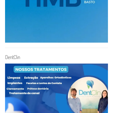
DentClin