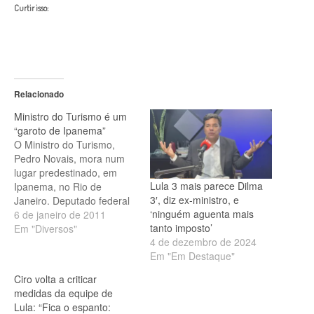
Curtir isso:
Relacionado
Ministro do Turismo é um
“garoto de Ipanema”
O Ministro do Turismo,
Pedro Novais, mora num
lugar predestinado, em
Lula 3 mais parece Dilma
Ipanema, no Rio de
3′, diz ex-ministro, e
Janeiro. Deputado federal
‘ninguém aguenta mais
pelo Estado do Maranhão
6 de janeiro de 2011
tanto imposto’
há várias legislaturas, o
Em "Diversos"
4 de dezembro de 2024
peemedebista já
Em "Em Destaque"
octagenário gosta de
passear com trajes de
Ciro volta a criticar
banho pelo calçadão da
medidas da equipe de
famosa praia como um
Lula: “Fica o espanto:
legítimo "garoto de