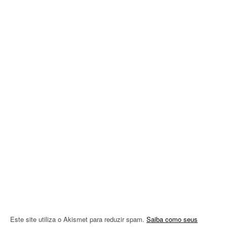
a
v
i
g
a
t
i
o
n
Este site utiliza o Akismet para reduzir spam.
Saiba como seus