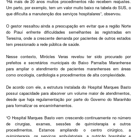
“Há mais de 20 anos muitos procedimentos não recebem reajustes.
Um parto, por exemplo, tem um valor muito baixo na tabela do SUS, o
que dificulta a manutenção dos serviços hospitalares”, observou.
O gestor ressaltou ainda a preocupação em evitar que a região Norte
do Piauí enfrente dificuldades semelhantes às registradas em
Teresina, onde a crescente demanda por pacientes de outros estados
tem pressionado a rede pública de saúde.
Nesse contexto, Mirócles Veras revelou ter sido procurado por
prefeitos e secretários municipais do Baixo Parnaíba Maranhense
para ampliar o atendimento de pacientes maranhenses em áreas
como oncologia, cardiologia e procedimentos de alta complexidade.
De acordo com ele, a estrutura instalada do Hospital Marques Basto
possui capacidade para absorver um volume maior de atendimentos,
desde que haja regulamentação por parte do Governo do Maranhão
para formalizar os encaminhamentos.
“O Hospital Marques Basto vem crescendo continuamente no número
de cirurgias, exames, sessões de quimioterapia e outros
procedimentos. Estamos ampliando o centro cirúrgico, a
quimioterapia, os serviços ambulatoriais, a nutrição hospitalar e