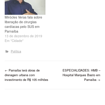
em parceria com o Hospital
Albert Einstein, que
cumpriram uma
programação voltada
Mirócles Veras fala sobre
à troca de conhecimentos,
liberação de cirurgias
capacitação profissional e
cardíacas pelo SUS em
aprimoramento…
Parnaíba
13 de dezembro de 2019
Em "Cidade"
Política
P
←
Parnaíba terá obras de
ESPECIALIDADES: HMB –
drenagem urbana com
Hospital Marques Basto em
o
investimento de R$ 105 milhões
Parnaíba
→
s
t