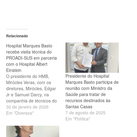
Relacionado
Hospital Marques Basto
recebe visita técnica do
PROADI-SUS em parceria
com o Hospital Albert
Einstein
Presidente do Hospital
O presidente do HMB,
Marques Basto participa de
Mirócles Veras, com os
reunião com Ministro da
diretores, Mirócles, Edgar
Saúde para tratar de
Jr e Samuel Darcy, na
recursos destinados às
companhia de técnicos do
Santas Casas
PROADI-SUS e
30 de janeiro de 2026
7 de agosto de 2025
colaboradores. O Hospital
Em "Diversos"
Em "Política"
Marques Basto
(HMB) recebeu a visita de
técnicos do PROADI-SUS,