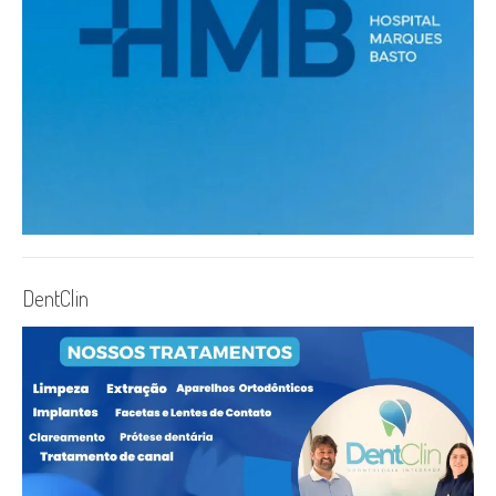
DentClin