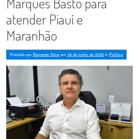
Marques Basto para
atender Piauí e
Maranhão
Postado por
Bernardo Silva
em
24 de junho de 2026
in
Política