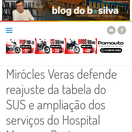
Skip
to
content
Mirócles Veras defende
reajuste da tabela do
SUS e ampliação dos
serviços do Hospital