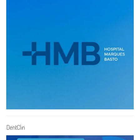
DentClin