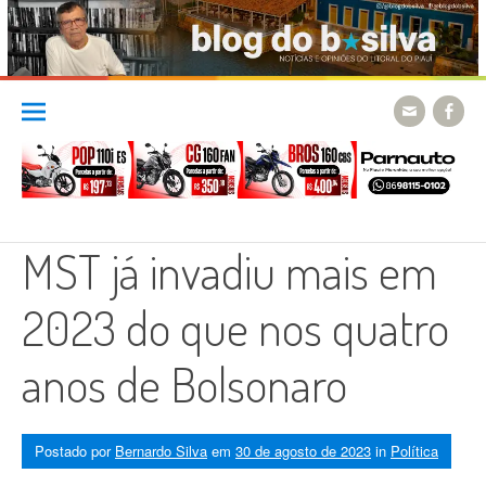
Skip
to
content
MST já invadiu mais em
2023 do que nos quatro
anos de Bolsonaro
Postado por
Bernardo Silva
em
30 de agosto de 2023
in
Política