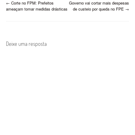
P
←
Corte no FPM: Prefeitos
Governo vai cortar mais despesas
ameaçam tomar medidas drásticas
de custeio por queda no FPE
→
o
s
t
Deixe uma resposta
n
a
v
i
g
a
t
i