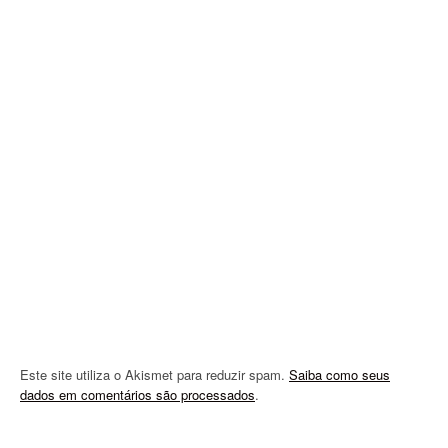
i
g
a
t
i
o
n
Este site utiliza o Akismet para reduzir spam.
Saiba como seus
dados em comentários são processados
.