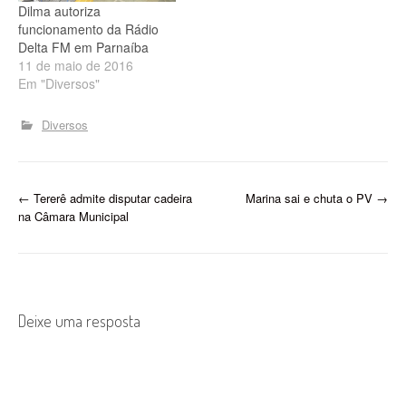
Dilma autoriza
funcionamento da Rádio
Delta FM em Parnaíba
11 de maio de 2016
Em "Diversos"
Diversos
P
←
Tererê admite disputar cadeira
Marina sai e chuta o PV
→
na Câmara Municipal
o
s
t
Deixe uma resposta
n
a
v