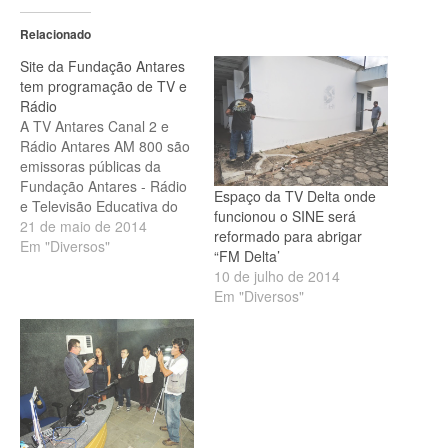
Relacionado
Site da Fundação Antares
tem programação de TV e
Rádio
A TV Antares Canal 2 e
Rádio Antares AM 800 são
emissoras públicas da
Fundação Antares - Rádio
Espaço da TV Delta onde
e Televisão Educativa do
funcionou o SINE será
Piauí, que têm por objetivo
21 de maio de 2014
reformado para abrigar
veicular programas
Em "Diversos"
“FM Delta’
próprios, com
10 de julho de 2014
responsabilidade,
Em "Diversos"
finalidade informativa,
educativa e cultural, que
contribuam para o
desenvolvimento do
Estado. Com programação
variada que atinge todos…