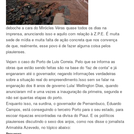
deboche a cara do Mirócles Véras quase todos os dias na
imprensa, anunciando isso e aquilo com relação à Z.P.E. É muita
sede de mídia e muita falta de ação concreta que nos convença
de que, realmente, esse povo é de fazer alguma coisa pelos
piauienses.
Vejam o caso do Porto de Luis Correia. Pelo que se informa as
obras que estão sendo feitas são na base do “faz de conta” e já
enganaram até o governador, negando informações verdadeiras
sobre a situação real do empreendimento.Isso sem se falar na
enganação dos 8 anos de governo Lula/ Wellington Dias, quando
anunciaram mil e uma vezes a inauguração da primeira, segunda e
não sei quantas etapas do porto.
Enquanto isso, na surdina, o governador de Pernambuco, Eduardo
Campos, está conseguindo o terceiro Porto para o seu estado, para
escoar riquezas encontradas na divisa do Piaui. E os políticos
piauienses discutindo o sexo dos anjos, como nos disse o jornalista
Arimatéia Azevedo, no tópico abaixo:
Pequenez