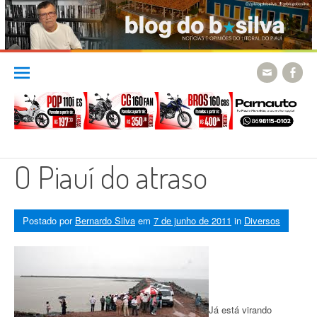
Skip
to
content
O Piauí do atraso
Postado por
Bernardo Silva
em
7 de junho de 2011
in
Diversos
Já está virando