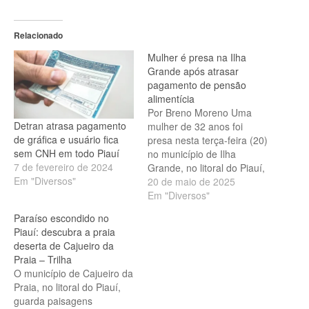
Relacionado
Mulher é presa na Ilha
Grande após atrasar
pagamento de pensão
alimentícia
Por Breno Moreno Uma
Detran atrasa pagamento
mulher de 32 anos foi
de gráfica e usuário fica
presa nesta terça-feira (20)
sem CNH em todo Piauí
no município de Ilha
7 de fevereiro de 2024
Grande, no litoral do Piauí,
Em "Diversos"
por atraso no pagamento
20 de maio de 2025
de pensão alimentícia. O
Em "Diversos"
mandado de prisão foi
Paraíso escondido no
expedido pela 4ª Vara da
Piauí: descubra a praia
Família e de Órfãos e
deserta de Cajueiro da
Sucessões de Ceilândia,
Praia – Trilha
em Brasília, e cumprido…
O município de Cajueiro da
Praia, no litoral do Piauí,
guarda paisagens