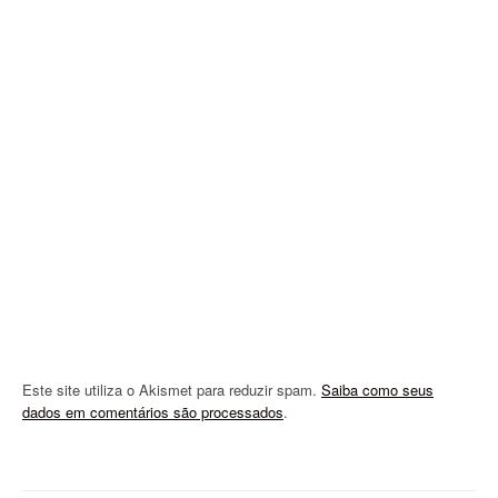
i
g
a
t
i
o
n
Este site utiliza o Akismet para reduzir spam.
Saiba como seus
dados em comentários são processados
.