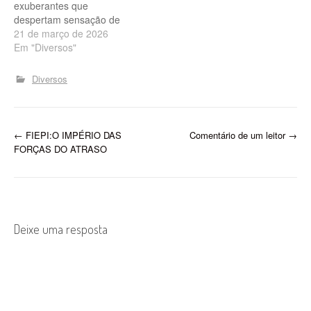
exuberantes que
despertam sensação de
paz e contemplação.
21 de março de 2026
Escondida atrás do
Em "Diversos"
imponente Cajueiro Rei,
considerado um dos
Diversos
maiores do país, uma praia
deserta surge como um
refúgio quase secreto para
quem busca contato com a
P
←
FIEPI:O IMPÉRIO DAS
Comentário de um leitor
→
natureza. A equipe…
FORÇAS DO ATRASO
o
s
t
Deixe uma resposta
n
a
v