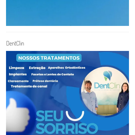
DentClin