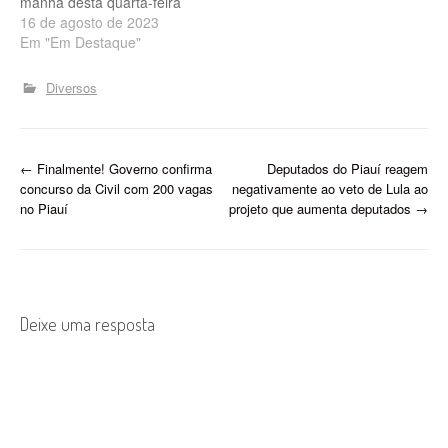
manhã desta quarta-feira
(16), Aniversário de
16 de agosto de 2023
Teresina, a Operação
Em "Em Destaque"
Rosa dos Ventos. A ação
foi realizada em Canto do
Diversos
Buriti, Flores do Piauí,
Parnaíba, São Raimundo
Nonato, São João do Piauí,
Teresina e alguns
P
←
Finalmente! Governo confirma
Deputados do Piauí reagem
municípios do Estado de
concurso da Civil com 200 vagas
negativamente ao veto de Lula ao
São…
o
no Piauí
projeto que aumenta deputados
→
s
t
n
Deixe uma resposta
a
v
i