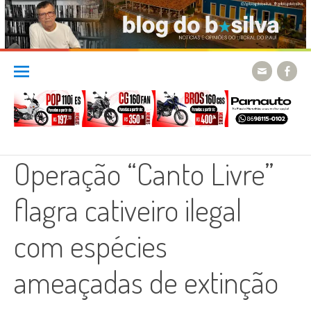
Skip
to
content
Operação “Canto Livre”
flagra cativeiro ilegal
com espécies
ameaçadas de extinção