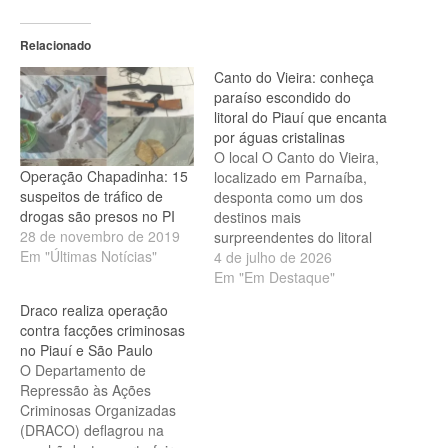
Relacionado
Canto do Vieira: conheça
paraíso escondido do
litoral do Piauí que encanta
por águas cristalinas
O local O Canto do Vieira,
Operação Chapadinha: 15
localizado em Parnaíba,
suspeitos de tráfico de
desponta como um dos
drogas são presos no PI
destinos mais
28 de novembro de 2019
surpreendentes do litoral
Em "Últimas Notícias"
piauiense. Cercado por
4 de julho de 2026
águas cristalinas, dunas e
Em "Em Destaque"
piscinas naturais, o local
Draco realiza operação
ainda é pouco explorado
contra facções criminosas
pelo turismo de massa e
no Piauí e São Paulo
oferece uma experiência
O Departamento de
de contato direto com a
Repressão às Ações
natureza, atraindo
Criminosas Organizadas
visitantes em busca…
(DRACO) deflagrou na