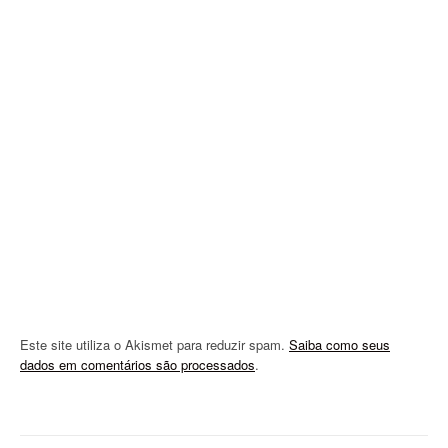
g
a
t
i
o
n
Este site utiliza o Akismet para reduzir spam.
Saiba como seus
dados em comentários são processados
.