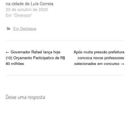
na cidade de Luís Correia
23 de outubro de 2025
Em "Diversos"
Em Destaque
P
←
Governador Rafael lança hoje
Após muita pressão prefeitura
(10) Orçamento Participativo de R$
convoca novos professores
o
80 milhões
selecionados em concurso
→
s
t
n
Deixe uma resposta
a
v
i