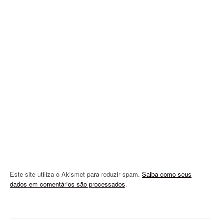
g
a
t
i
o
n
Este site utiliza o Akismet para reduzir spam.
Saiba como seus
dados em comentários são processados
.