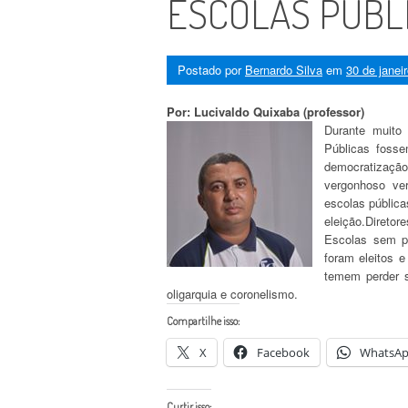
ESCOLAS PÚBL
Postado por
Bernardo Silva
em
30 de janei
Por: Lucivaldo Quixaba (professor)
Durante muito 
Públicas fosse
democratizaçã
vergonhoso ver
escolas pública
eleição.Diretor
Escolas sem pr
foram eleitos 
temem perder 
oligarquia e coronelismo.
Compartilhe isso:
X
Facebook
WhatsA
Curtir isso: