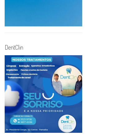
DentClin