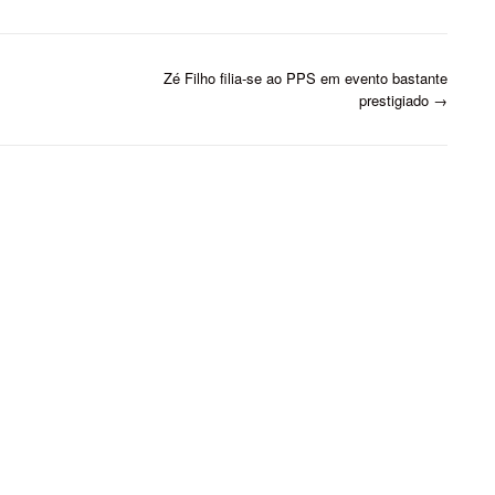
nas instituições.…
Zé Filho filia-se ao PPS em evento bastante
prestigiado
→