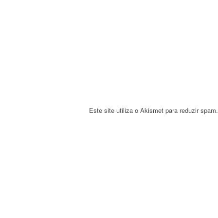
a
t
i
o
n
Este site utiliza o Akismet para reduzir spam