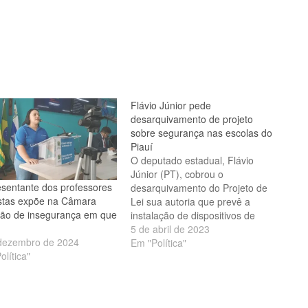
Flávio Júnior pede
desarquivamento de projeto
sobre segurança nas escolas do
Piauí
O deputado estadual, Flávio
Júnior (PT), cobrou o
sentante dos professores
desarquivamento do Projeto de
istas expõe na Câmara
Lei sua autoria que prevê a
ção de insegurança em que
instalação de dispositivos de
segurança nas escolas da rede
5 de abril de 2023
dezembro de 2024
pública e privada do Piauí e
Em "Política"
olítica"
alegou a necessidade urgente
de medidas que garantam
mecanismos de proteção aos
professores, servidores e alunos