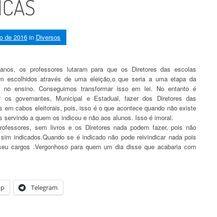
ICAS
ro de 2016
in
Diversos
anos, os professores lutaram para que os Diretores das escolas
m escolhidos através de uma eleição,o que seria a uma etapa da
o no ensino. Conseguimos transformar isso em lei. No entanto é
 os governantes, Municipal e Estadual, fazer dos Diretores das
s em cabos eleitorais, pois, isso é o que acontece quando não existe
es servindo a quem os indicou e não aos alunos. Isso é imoral.
ofessores, sem livros e os Diretores nada podem fazer, pois não
e sim indicados.Quando se é indicado não pode reivindicar nada pois
seu cargos .Vergonhoso para quem um dia disse que acabaria com
pp
Telegram