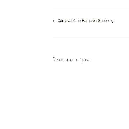
P
←
Carnaval é no Parnaíba Shopping
o
s
t
Deixe uma resposta
n
a
v
i
g