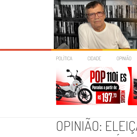
Skip
to
POLÍTICA
CIDADE
OPINIÃO
content
OPINIÃO: ELEI