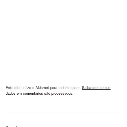
a
t
i
o
n
Este site utiliza o Akismet para reduzir spam.
Saiba como seus
dados em comentários são processados
.