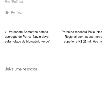
quinta-feira (26),
Em "Política"
uma audiência
pública para discutir
Política
os riscos e impactos causa
dos pela presença
de animais soltos nas
rodovias piauienses. A
P
←
Vereadora Samantha detona
Parnaíba receberá Policlínica
iniciativa partiu de um
operação do Porto: “Navio deve
Regional com investimento
requerimento apresentado
o
estar lotado de hidrogênio verde”
superior a R$ 23 milhões
→
pelo deputado
s
estadual Ziza Carvalho
(MDB). De acordo com…
t
n
Deixe uma resposta
a
v
i
g