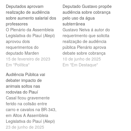
Deputados aprovam
Deputado Gustavo propõe
realização de audiência
audiência sobre cobrança
sobre aumento salarial dos
pelo uso da água
professores
subterrânea
O Plenário da Assembleia
Gustavo Neiva á autor do
Legislativa do Piauí (Alepi)
requerimento que solicita
aprovou dois
realização de audiência
requerimentos do
pública Plenário aprova
deputado Marden
debate sobre cobrança
Menezes (Progressistas),
15 de fevereiro de 2023
pelo uso da água
10 de junho de 2025
incluindo um que trata da
Em "Política"
subterrânea O Plenário da
Em "Em Destaque"
realização de uma
Assembleia Legislativa do
Audiência Pública vai
audiência pública sobre o
Piauí aprovou, nesta
debater impacto de
aumento salarial dos
segunda-feira (09),
animais soltos nas
professores no estado.
requerimento do deputado
rodovias do Piauí
Além disso, o parlamentar
Gustavo Neiva
Casal ficou gravemente
requereu um reajuste
(Progressistas) para
ferido na colisão entre
linear para a categoria.
realização de audiência
carro e cavalos na BR-343,
Mensagens lidas são de…
pública com o objetivo de
em Altos A Assembleia
discutir os…
Legislativa do Piauí (Alepi)
vai realizar, na próxima
23 de junho de 2025