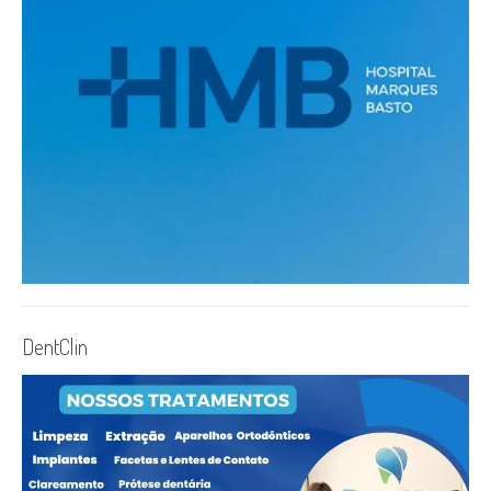
DentClin