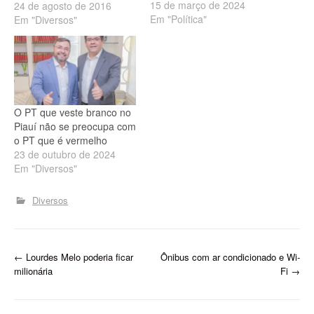
15 de março de 2024
sujeito é estatístico de
24 de agosto de 2016
Em "Política"
vários institutos. Robert
Em "Diversos"
Rios denunciou, por
exemplo, que tem um
velho e conhecido
estatístico que, além do
instituto dele, assina ainda
por mais dois institutos.
O PT que veste branco no
Quer…
Piauí não se preocupa com
o PT que é vermelho
23 de outubro de 2024
Em "Diversos"
Diversos
P
←
Lourdes Melo poderia ficar
Ônibus com ar condicionado e Wi-
milionária
Fi
→
o
s