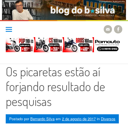
Skip
to
content
Os picaretas estão aí
forjando resultado de
pesquisas
Postado por
Bernardo Silva
em
2 de agosto de 2017
in
Diversos