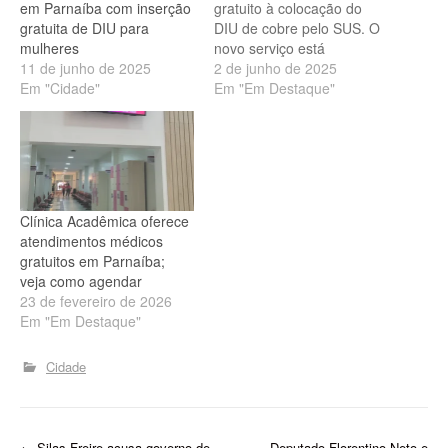
em Parnaíba com inserção
gratuito à colocação do
gratuita de DIU para
DIU de cobre pelo SUS. O
mulheres
novo serviço está
11 de junho de 2025
disponível no Hospital
2 de junho de 2025
Em "Cidade"
Estadual Dirceu Arcoverde
Em "Em Destaque"
(Heda), na Central de
Diagnóstico de Parnaíba, e
inclui todo o processo:
consulta ginecológica,
exames e colocação do
dispositivo intrauterino,
Clínica Acadêmica oferece
tudo no mesmo local. Foto:
atendimentos médicos
Divulgação/Ministério da…
gratuitos em Parnaíba;
veja como agendar
23 de fevereiro de 2026
Em "Em Destaque"
Cidade
←
Silas Freire acusa governo de
Deputado Florentino Neto e