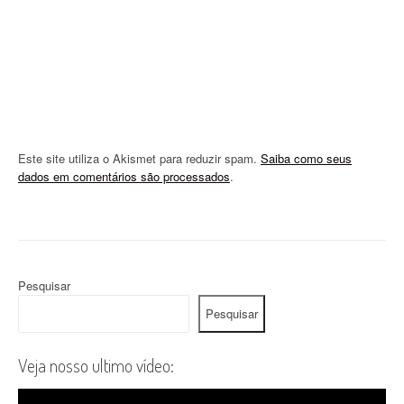
n
Este site utiliza o Akismet para reduzir spam.
Saiba como seus
dados em comentários são processados
.
Pesquisar
Pesquisar
Veja nosso ultimo vídeo: