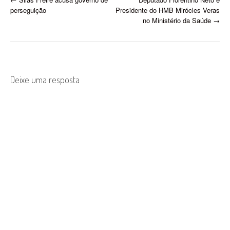
P
perseguição
Presidente do HMB Mirócles Veras
o
no Ministério da Saúde
→
s
t
n
Deixe uma resposta
a
v
i
g
a
t
i
o