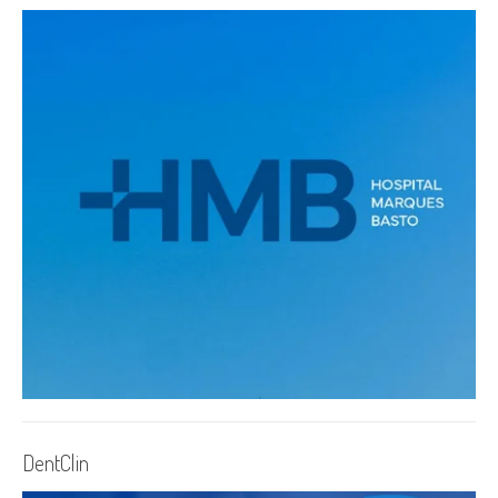
DentClin