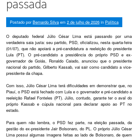
passada
Postado por
Bernardo Silva
em
2 de julho de 2026
in
Política
O deputado federal Júlio César Lima está passando por uma
verdadeira saia justa: seu partido, PSD, oficializou, nesta quarta-feira
(01/07), que não apoiará a pré-candidatura a reeleição do presidente
Lula (PT). O pré-candidato a presidência do próprio PSD e ex-
governador de Goiás, Ronaldo Caiado, anunciou que o presidente
nacional do partido, Gilberto Kassab, vai sair como candidato a vice-
presidente da chapa.
Com isso, Júlio César Lima terá dificuldades em demonstrar que, no
Piauí, o PSD está fechado com Lula e o governador e pré-candidato a
reeleição Rafael Fonteles (PT). Júlio, contudo, garante ter o aval do
próprio Kassab e cúpula nacional para declarar apoio ao PT no
estado.
Para quem não lembra, o PSD fez parte, na eleição passada, da
gestão do ex-presidente Jair Bolsonaro, do PL. O próprio Júlio César
Lima possui algumas imagens feitas ao lado de Bolsonaro, de quem