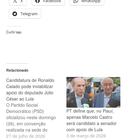
X
Facebook
WhatsApp
Telegram
Curtir isso:
Relacionado
Candidatura de Ronaldo
Caiado pode inviabilizar
apoio do deputado Júlio
César ao Lula
O Partido Social
PT define que, no Piauí,
Democrático (PSD)
apenas Marcelo Castro
oficializou neste domingo
será candidato a senador
(26), em convenção
com apoio de Lula
realizada na sede do
3 de março de 2026
partido em São Paulo, a
27 de julho de 2026