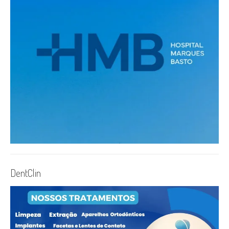
DentClin