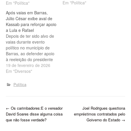
Em "Política"
candidatura do ex-
Em "Política"
governador de Goiás
Após vaias em Barras,
Ronaldo Caiado à
Júlio César exibe aval de
Presidência da República.
Kassab para reforçar apoio
O presidente nacional da
a Lula e Rafael
legenda, Gilberto Kassab,
Depois de ter sido alvo de
foi confirmado como
vaias durante evento
candidato a vice. O
político no município de
deputado federal Júlio
Barras, ao defender apoio
César(PSD/PI) é…
à reeleição do presidente
Luiz Inácio Lula da Silva e
19 de fevereiro de 2026
do governador Rafael
Em "Diversos"
Fonteles, o deputado
federal Júlio César voltou a
Política
público para destacar o
aval do presidente nacional
do Partido Social
Democrático…
P
←
Os carimbadores:E o vereador
Joel Rodrigues questiona
David Soares disse alguma coisa
empréstimos contratados pelo
o
que não fosse verdade?
Goiverno do Estado
→