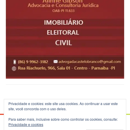
Privacidade e cookies: este site usa cookies. Ao continuar a usar este
site, você concorda com o uso deles.
Para saber mais, inclusive sobre como controlar os cookies, consulte:
Privacidade e cookies
© 2026 Blog do B.Silva - Theme: Patus by
FameThemes
.