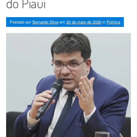
do Piauí
Postado por
Bernardo Silva
em
20 de maio de 2026
in
Política