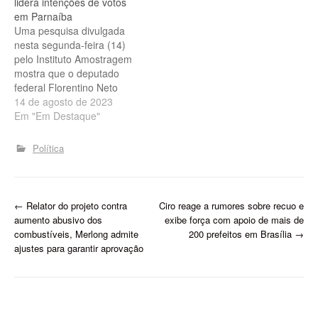
lidera intenções de votos
frequentemente são
em Parnaíba
contratados por estruturas
Uma pesquisa divulgada
ligadas ao Palácio de
nesta segunda-feira (14)
Karnak. Realizado entre os
pelo Instituto Amostragem
dias 13 e…
mostra que o deputado
federal Florentino Neto
(PT) lidera, com o apoio do
14 de agosto de 2023
governador Rafael
Em "Em Destaque"
Fonteles, a intenção de
votos em Parnaíba.
Política
Rafael Fonteles e
Florentino Neto. - Foto:
Instagram Os números
apontam que o pré-
P
←
Relator do projeto contra
Ciro reage a rumores sobre recuo e
candidato à prefeitura de
aumento abusivo dos
exibe força com apoio de mais de
Parnaíba…
o
combustíveis, Merlong admite
200 prefeitos em Brasília
→
ajustes para garantir aprovação
s
t
n