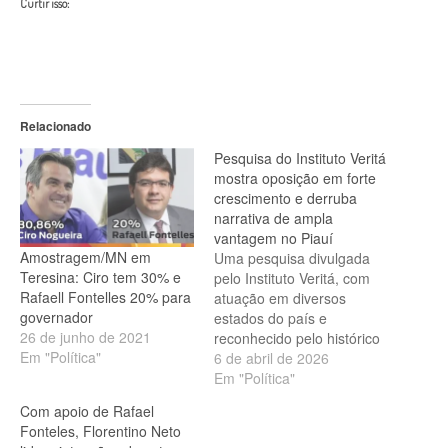
Curtir isso:
Relacionado
Pesquisa do Instituto Veritá
mostra oposição em forte
crescimento e derruba
narrativa de ampla
vantagem no Piauí
Amostragem/MN em
Uma pesquisa divulgada
Teresina: Ciro tem 30% e
pelo Instituto Veritá, com
Rafaell Fontelles 20% para
atuação em diversos
governador
estados do país e
26 de junho de 2021
reconhecido pelo histórico
Em "Política"
de acertos eleitorais,
6 de abril de 2026
apresenta um cenário bem
Em "Política"
diferente daquele
Com apoio de Rafael
mostrado por institutos que
Fonteles, Florentino Neto
atuam no Piauí e