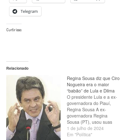
Telegram
Curtir isso:
Relacionado
Regina Sousa diz que Ciro
Nogueira era o maior
“babão” de Lula e Dilma
O presidente Lula e a ex-
governadora do Piauí,
Regina Sousa A ex-
governadora Regina
Sousa (PT), usou suas
redes sociais para passar
1 de julho de 2024
uma descompostura no
Em "Política"