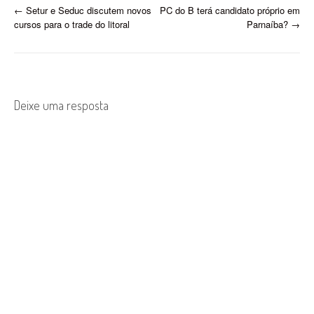
P
←
Setur e Seduc discutem novos
PC do B terá candidato próprio em
cursos para o trade do litoral
Parnaíba?
→
o
s
t
Deixe uma resposta
n
a
v
i
g
a
t
i