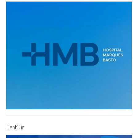
DentClin