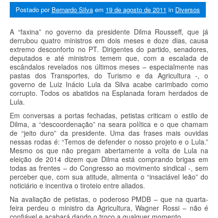
Postado por
Bernardo Silva
em
19 de agosto de 2011
in
Diversos
A “faxina” no governo da presidente Dilma Rousseff, que já
derrubou quatro ministros em dois meses e doze dias, causa
extremo desconforto no PT. Dirigentes do partido, senadores,
deputados e até ministros temem que, com a escalada de
escândalos revelados nos últimos meses – especialmente nas
pastas dos Transportes, do Turismo e da Agricultura -, o
governo de Luiz Inácio Lula da Silva acabe carimbado como
corrupto. Todos os abatidos na Esplanada foram herdados de
Lula.
Em conversas a portas fechadas, petistas criticam o estilo de
Dilma, a “descoordenação” na seara política e o que chamam
de “jeito duro” da presidente. Uma das frases mais ouvidas
nessas rodas é: “Temos de defender o nosso projeto e o Lula.”
Mesmo os que não pregam abertamente a volta de Lula na
eleição de 2014 dizem que Dilma está comprando brigas em
todas as frentes – do Congresso ao movimento sindical -, sem
perceber que, com sua atitude, alimenta o “insaciável leão” do
noticiário e incentiva o tiroteio entre aliados.
Na avaliação de petistas, o poderoso PMDB – que na quarta-
feira perdeu o ministro da Agricultura, Wagner Rossi – não é
confiável e acabará dando o troco a qualquer momento.