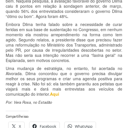
bem. Naquela pesquisa, a avaliação favorável do governo Dilma
caiu 8 pontos em relação à sondagem anterior, de março,
quando 56% dos entrevistados consideraram o governo Dilma
“ótimo ou bom”. Agora foram 48%.
Embora Dilma tenha falado sobre a necessidade de curar
feridas em sua base de sustentação no Congresso, em nenhum
momento ela mostrou arrependimento na forma como tem
agido. Segundo relatos, a presidente disse que precisou fazer
uma reformulação no Ministério dos Transportes, administrado
pelo PR, por causa de irregularidades descobertas no setor.
Mas não seria sua intenção recorrer a uma “faxina geral” na
Esplanada, sem motivos concretos.
Uma mudança de estratégia, no entanto, foi acertada no
Alvorada. Dilma concordou que o governo precisa divulgar
melhor os seus programas e criar uma agenda positiva para
reagir à crise. Não foi só: ela também garantiu aos petistas que
viajará mais e dará mais entrevistas aos veículos de
comunicação do interior.
Aqui
Por: Vera Rosa, no Estadão
Compartilhe isso:
X
Facebook
WhatsApp