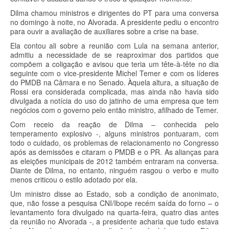
Dilma chamou ministros e dirigentes do PT para uma conversa
no domingo à noite, no Alvorada. A presidente pediu o encontro
para ouvir a avaliação de auxiliares sobre a crise na base.
Ela contou ali sobre a reunião com Lula na semana anterior,
admitiu a necessidade de se reaproximar dos partidos que
compõem a coligação e avisou que teria um tête-à-tête no dia
seguinte com o vice-presidente Michel Temer e com os líderes
do PMDB na Câmara e no Senado. Àquela altura, a situação de
Rossi era considerada complicada, mas ainda não havia sido
divulgada a notícia do uso do jatinho de uma empresa que tem
negócios com o governo pelo então ministro, afilhado de Temer.
Com receio da reação de Dilma – conhecida pelo
temperamento explosivo -, alguns ministros pontuaram, com
todo o cuidado, os problemas de relacionamento no Congresso
após as demissões e citaram o PMDB e o PR. As alianças para
as eleições municipais de 2012 também entraram na conversa.
Diante de Dilma, no entanto, ninguém rasgou o verbo e muito
menos criticou o estilo adotado por ela.
Um ministro disse ao Estado, sob a condição de anonimato,
que, não fosse a pesquisa CNI/Ibope recém saída do forno – o
levantamento fora divulgado na quarta-feira, quatro dias antes
da reunião no Alvorada -, a presidente acharia que tudo estava