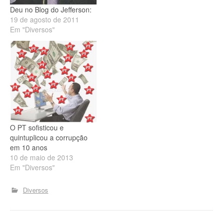
senador Ciro
Deu no Blog do Jefferson:
Nogueira (PP). Ele
19 de agosto de 2011
comparou o presidente
Em "Diversos"
Lula (PT) ao presidente
dos Estados Unidos, Joe
Biden, e disse que o tempo
do petista na política
"passou". Ex-professora
de Ciro, Regina rebateu
a…
O PT sofisticou e
quintuplicou a corrupção
em 10 anos
10 de maio de 2013
Em "Diversos"
Diversos