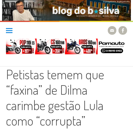
Skip
to
content
Petistas temem que
“faxina” de Dilma
carimbe gestão Lula
como “corrupta”