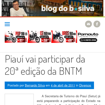
Skip
to
content
Piauí vai participar da
20ª edição da BNTM
Postado por
Bernardo Silva
em
4 de abril de 2011
in
Diversos
A Secretaria de Turismo do Piauí (Setur) já
está preparando a participação do Estado na