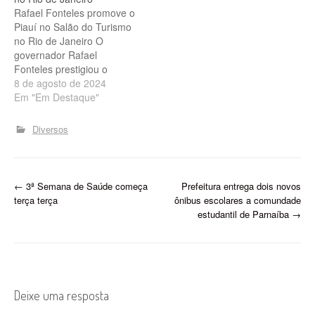
Rafael Fonteles promove o
Piauí no Salão do Turismo
no Rio de Janeiro O
governador Rafael
Fonteles prestigiou o
primeiro dia da 8ª edição
8 de agosto de 2024
do Salão do Turismo, que
Em "Em Destaque"
iniciou nesta quinta-feira
(8), no Rio de Janeiro. O
Diversos
evento, promovido pelo
Ministério do Turismo, vai
até domingo (11) e
funciona…
P
←
3ª Semana de Saúde começa
Prefeitura entrega dois novos
terça terça
ônibus escolares a comundade
o
estudantil de Parnaíba
→
s
t
n
Deixe uma resposta