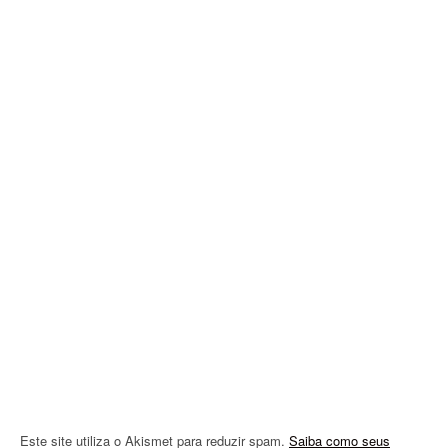
a
v
i
g
a
t
i
o
n
Este site utiliza o Akismet para reduzir spam.
Saiba como seus