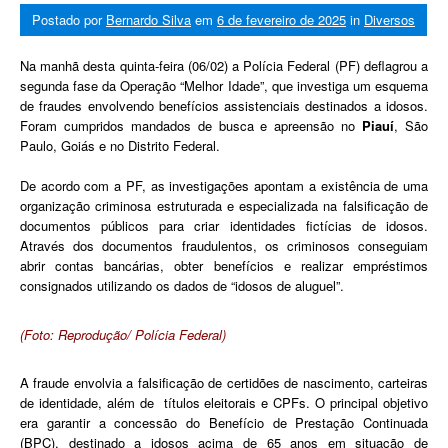
Postado por
Bernardo Silva
em
6 de fevereiro de 2025
in
Diversos
Na manhã desta quinta-feira (06/02) a Polícia Federal (PF) deflagrou a
segunda fase da Operação “Melhor Idade”, que investiga um esquema
de fraudes envolvendo benefícios assistenciais destinados a idosos.
Foram cumpridos mandados de busca e apreensão no
Piauí
, São
Paulo, Goiás e no Distrito Federal.
De acordo com a PF, as investigações apontam a existência de uma
organização criminosa estruturada e especializada na falsificação de
documentos públicos para criar identidades fictícias de idosos.
Através dos documentos fraudulentos, os criminosos conseguiam
abrir contas bancárias, obter benefícios e realizar empréstimos
consignados utilizando os dados de “idosos de aluguel”.
(Foto: Reprodução/ Polícia Federal)
A fraude envolvia a falsificação de certidões de nascimento, carteiras
de identidade, além de títulos eleitorais e CPFs. O principal objetivo
era garantir a concessão do Benefício de Prestação Continuada
(BPC), destinado a idosos acima de 65 anos em situação de