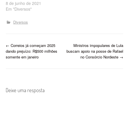
8 de junho de 2021
temporária e 3 de busca e
Em "Diversos"
apreensão,…
Diversos
P
←
Correios já começam 2025
Ministros impopulares de Lula
dando prejuízo: R$500 milhões
buscam apoio na posse de Rafael
o
somente em janeiro
no Consórcio Nordeste
→
s
t
n
Deixe uma resposta
a
v
i