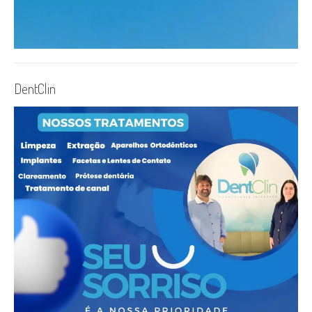
DentClin