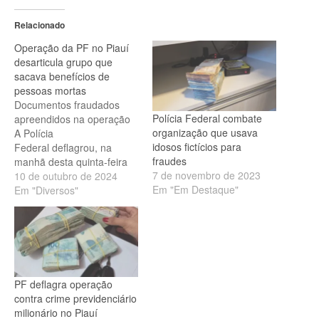
Relacionado
Operação da PF no Piauí
desarticula grupo que
sacava benefícios de
pessoas mortas
Documentos fraudados
Polícia Federal combate
apreendidos na operação
organização que usava
A Polícia
idosos fictícios para
Federal deflagrou, na
fraudes
manhã desta quinta-feira
7 de novembro de 2023
(10), a Operação Fratello,
10 de outubro de 2024
Em "Em Destaque"
que visa desarticular uma
Em "Diversos"
organização criminosa
interestadual, acusada
de fraudes
previdenciárias com
saques de benefícios de
titulares fictícios e pessoas
PF deflagra operação
já falecidas. Foram
contra crime previdenciário
cumpridos 7 mandados
milionário no Piauí
judiciais, sendo 4 de prisão