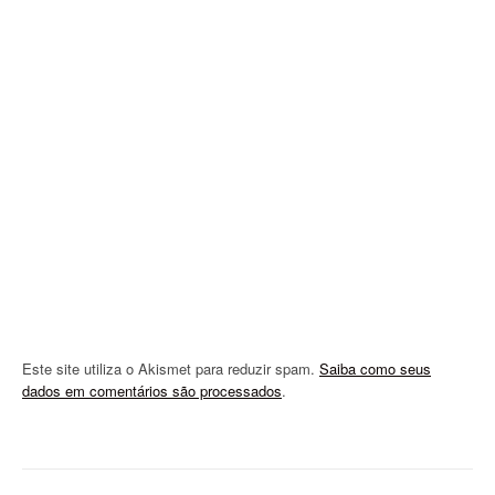
g
a
t
i
o
n
Este site utiliza o Akismet para reduzir spam.
Saiba como seus
dados em comentários são processados
.