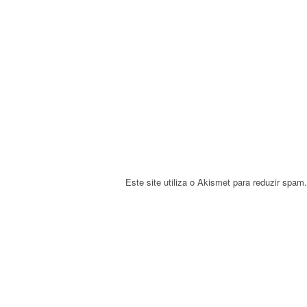
g
a
t
i
o
n
Este site utiliza o Akismet para reduzir spam