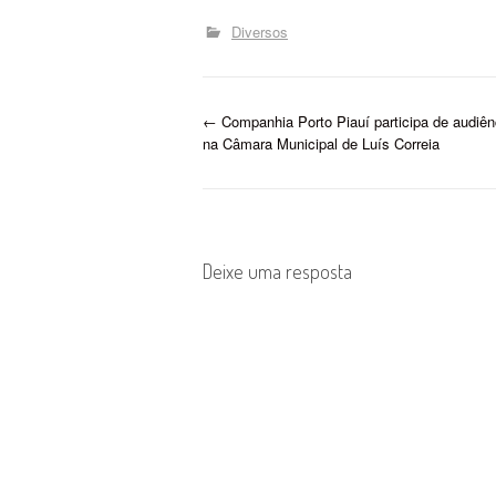
pacotes de leite em pó e segue
ação 
até sexta-feira (13/12). As
12 da
Diversos
doações são destinadas às…
Parnaí
âmbit
P
←
Companhia Porto Piauí participa de audiên
na Câmara Municipal de Luís Correia
o
s
t
Deixe uma resposta
n
a
v
i