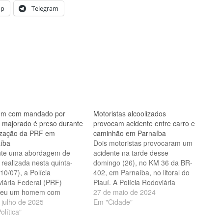
pp
Telegram
m com mandado por
Motoristas alcoolizados
 majorado é preso durante
provocam acidente entre carro e
lização da PRF em
caminhão em Parnaíba
íba
Dois motoristas provocaram um
nte uma abordagem de
acidente na tarde desse
 realizada nesta quinta-
domingo (26), no KM 36 da BR-
(10/07), a Polícia
402, em Parnaíba, no litoral do
iária Federal (PRF)
Piauí. A Polícia Rodoviária
deu um homem com
Federal (PRF) realizou o teste
27 de maio de 2024
do de prisão definitiva em
 julho de 2025
de alcoolemia e constatou que
Em "Cidade"
o por roubo majorado. A
olítica"
os indivíduos haviam ingerido