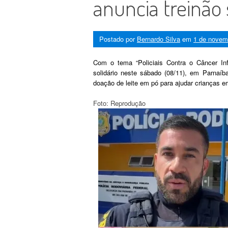
anuncia treinão 
Postado por
Bernardo Silva
em
1 de novem
Com o tema “Policiais Contra o Câncer Infa
solidário neste sábado (08/11), em Parnaíba
doação de leite em pó para ajudar crianças e
Foto: Reprodução