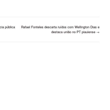
aconteceu na altura do km
bebida alcoólica. Carro colide
 BR-343, no município de
contra caminhão - Foto:
ba, litoral do Piauí, no
Reprodução Segundo
o da Operação Faro –…
informações da…
cia pública
Rafael Fonteles descarta ruídos com Wellington Dias e
destaca união no PT piauiense
→