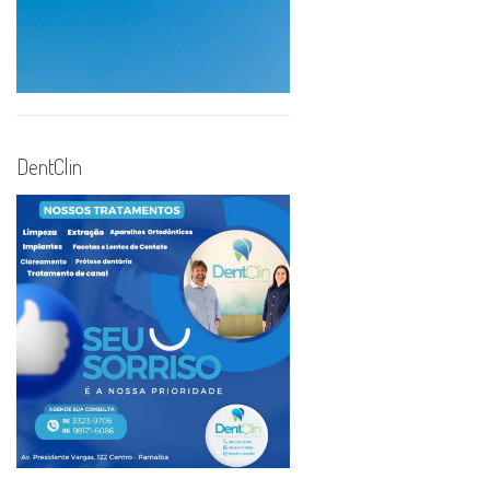
DentClin