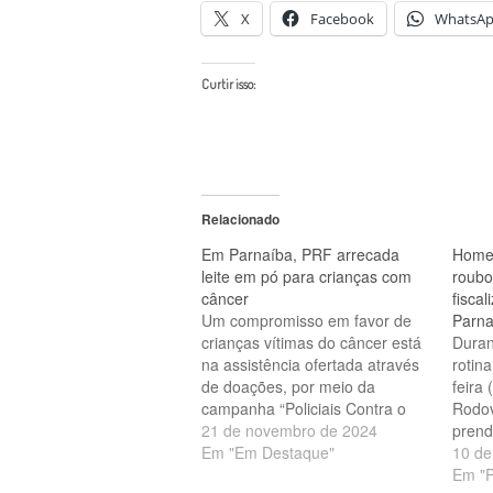
X
Facebook
WhatsA
Curtir isso:
Relacionado
Em Parnaíba, PRF arrecada
Home
leite em pó para crianças com
roubo
câncer
fisca
Um compromisso em favor de
Parna
crianças vítimas do câncer está
Dura
na assistência ofertada através
rotina
de doações, por meio da
feira 
campanha “Policiais Contra o
Rodov
Câncer Infantil”. Em Parnaíba, a
21 de novembro de 2024
pren
Polícia Rodoviária Federal
Em "Em Destaque"
manda
10 de
(PRF) iniciou arrecadações de
abert
Em "P