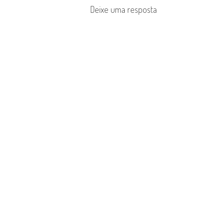
a
Deixe uma resposta
t
i
o
n