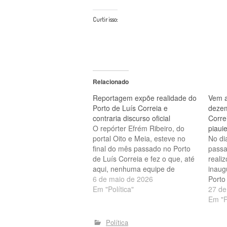
Curtir isso:
Relacionado
Reportagem expõe realidade do
Vem a
Porto de Luís Correia e
dezem
contraria discurso oficial
Correi
O repórter Efrém Ribeiro, do
piaui
portal Oito e Meia, esteve no
No di
final do mês passado no Porto
passa
de Luís Correia e fez o que, até
reali
aqui, nenhuma equipe de
inaug
jornalismo havia conseguido:
6 de maio de 2026
Porto
entrou na área do porto e
Em "Política"
entan
27 de
mostrou, de perto, a situação
avanç
Em "P
real das obras anunciadas pelo
geran
governo do…
discr
Política