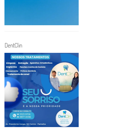
DentClin