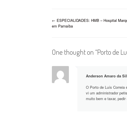
expec
que a
P
←
ESPECIALIDADES: HMB – Hospital Marqu
em Parnaíba
o
s
One thought on “
Porto de Lu
t
n
Anderson Amaro da Si
a
O Porto de Luís Correi
v
vi um administrador petis
muito bem e taxar, pedir 
i
g