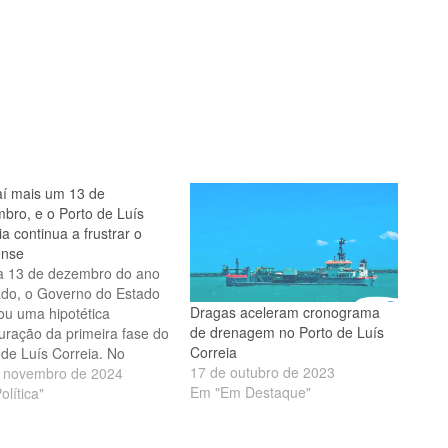
í mais um 13 de
bro, e o Porto de Luís
a continua a frustrar o
ense
a 13 de dezembro do ano
do, o Governo do Estado
Dragas aceleram cronograma
zou uma hipotética
de drenagem no Porto de Luís
uração da primeira fase do
Correia
 de Luís Correia. No
17 de outubro de 2023
to, as fases seguintes não
 novembro de 2024
Em "Em Destaque"
aram no ritmo esperado,
olítica"
do uma grande
epância em relação às