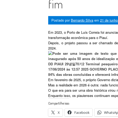
fim
Postado por
Bernardo Silva
em
21 de junho
Em 2023, o Porto de Luís Correia foi anunc
transformação econômica para o Piauí.
Depois, o projeto passou a ser chamado d
2024.
Em fevereiro de 2025, o próprio Governo diz
Mas a realidade em 2026 é outra: nada funci
O que era para ser uma obra histórica viro
Enquanto isso, os piauienses continuam espe
Compartilhe isso:
X
Facebook
WhatsA