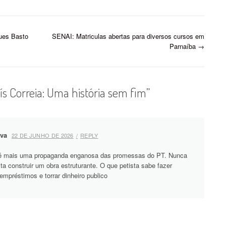
tativas criadas. É verdade
s obras não estão…
es Basto
SENAI: Matriculas abertas para diversos cursos em
Parnaíba
→
ís Correia: Uma história sem fim
”
lva
22 DE JUNHO DE 2026
REPLY
a é mais uma propaganda enganosa das promessas do PT. Nunca
ta construir um obra estruturante. O que petista sabe fazer
empréstimos e torrar dinheiro publico