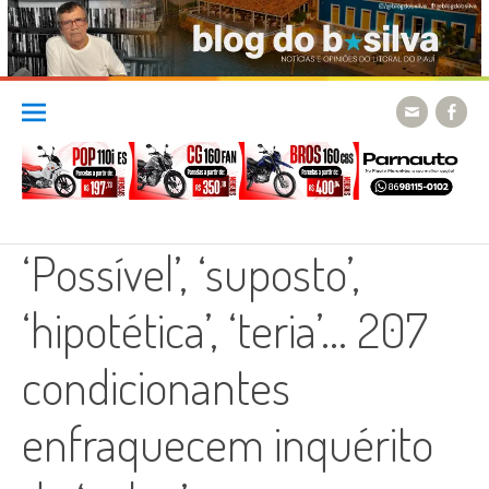
Skip
to
content
‘Possível’, ‘suposto’,
‘hipotética’, ‘teria’… 207
condicionantes
enfraquecem inquérito