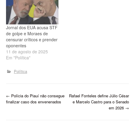
Jornal dos EUA acusa STF
de golpe e Moraes de
censurar críticos e prender
oponentes
11 de agosto de 2025
Em "Política"
Política
P
←
Polícia do Piauí não consegue
Rafael Fonteles define Júlio César
finalizar caso dos envenenados
e Marcelo Castro para o Senado
o
em 2026
→
s
t