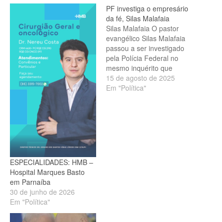
PF investiga o empresário
da fé, Silas Malafaia
Silas Malafaia O pastor
evangélico Silas Malafaia
passou a ser investigado
pela Polícia Federal no
mesmo inquérito que
envolve o ex-presidente
15 de agosto de 2025
Jair Bolsonaro (PL), o
Em "Política"
deputado Eduardo
Bolsonaro (PL) e o
comentarista Paulo
Figueiredo. O inquérito foi
aberto em maio e está sob
relatoria do ministro
Alexandre de Moraes, do…
ESPECIALIDADES: HMB –
Hospital Marques Basto
em Parnaíba
30 de junho de 2026
Em "Política"