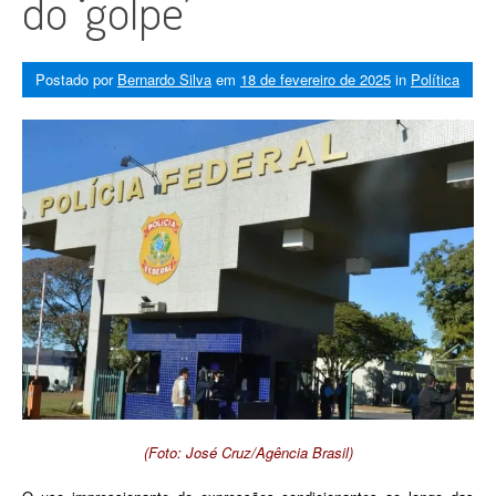
do ‘golpe’
Postado por
Bernardo Silva
em
18 de fevereiro de 2025
in
Política
(Foto: José Cruz/Agência Brasil)