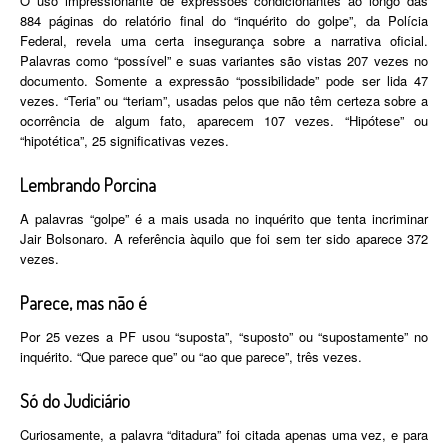
O uso impressionante de expressões condicionantes ao longo das
884 páginas do relatório final do “inquérito do golpe”, da Polícia
Federal, revela uma certa insegurança sobre a narrativa oficial.
Palavras como “possível” e suas variantes são vistas 207 vezes no
documento. Somente a expressão “possibilidade” pode ser lida 47
vezes. “Teria” ou “teriam”, usadas pelos que não têm certeza sobre a
ocorrência de algum fato, aparecem 107 vezes. “Hipótese” ou
“hipotética”, 25 significativas vezes.
Lembrando Porcina
A palavras “golpe” é a mais usada no inquérito que tenta incriminar
Jair Bolsonaro. A referência àquilo que foi sem ter sido aparece 372
vezes.
Parece, mas não é
Por 25 vezes a PF usou “suposta”, “suposto” ou “supostamente” no
inquérito. “Que parece que” ou “ao que parece”, três vezes.
Só do Judiciário
Curiosamente, a palavra “ditadura” foi citada apenas uma vez, e para