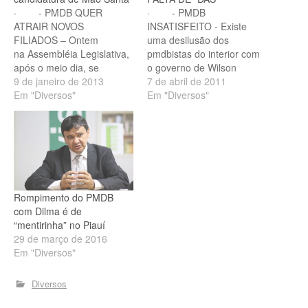
· - PMDB QUER
· - PMDB
ATRAIR NOVOS
INSATISFEITO - Existe
FILIADOS – Ontem
uma desilusão dos
na Assembléia Legislativa,
pmdbistas do interior com
após o meio dia, se
o governo de Wilson
reuniram parlamentares e
9 de janeiro de 2013
Martins. Eles se queixam
7 de abril de 2011
ex-parlamentares do
Em "Diversos"
do abandono do governo
Em "Diversos"
PMDB, no gabinete do
às lideranças do PMDB no
presidente Temístocles
interior. Os pmdbistas não
Filho. O presidente do
estão nada satisfeitos.·
PMDB Marcelo Castro não
- PMDB INSATISFEITO II –
escondia o desejo de ver
No interior as lideranças
de volta ao PMDB o ex-
não têm recebido nada…
prefeito Luiz Menezes, de
Rompimento do PMDB
Piripiri e o ex-prefeito de…
com Dilma é de
“mentirinha” no Piauí
29 de março de 2016
Em "Diversos"
Diversos