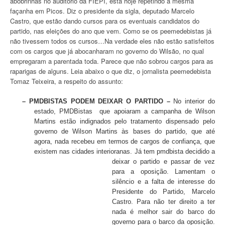
abobrinhas no auditório da FIEPI, está hoje repetindo a mesma
façanha em Picos. Diz o presidente da sigla, deputado Marcelo
Castro, que estão dando cursos para os eventuais candidatos do
partido, nas eleições do ano que vem. Como se os peemedebistas já
não tivessem todos os cursos…Na verdade eles não estão satisfeitos
com os cargos que já abocanharam no governo do Wilsão, no qual
empregaram a parentada toda. Parece que não sobrou cargos para as
raparigas de alguns. Leia abaixo o que diz, o jornalista peemedebista
Tomaz Teixeira, a respeito do assunto:
– PMDBISTAS PODEM DEIXAR O PARTIDO –
No interior do
estado, PMDBistas que apoiaram a campanha de Wilson
Martins estão indignados pelo tratamento dispensado pelo
governo de Wilson Martins às bases do partido, que até
agora, nada recebeu em termos de cargos de confiança, que
existem nas cidades interioranas. Já tem pmdbista decidido a
deixar o
partido e passar de vez
para a oposição. Lamentam o
silêncio e a falta de interesse do
Presidente do Partido, Marcelo
Castro. Para não ter direito a ter
nada é melhor sair do barco do
governo para o barco da oposição.