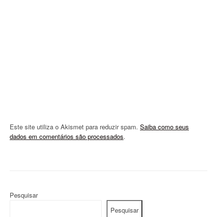
i
o
n
Este site utiliza o Akismet para reduzir spam.
Saiba como seus
dados em comentários são processados
.
Pesquisar
Pesquisar