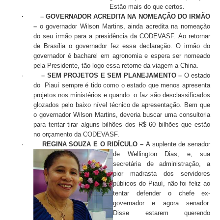
Estão mais do que certos.
· – GOVERNADOR ACREDITA NA NOMEAÇÃO DO IRMÃO
–
o governador Wilson Martins, ainda acredita na nomeação
do seu irmão para a presidência da CODEVASF. Ao retornar
de Brasília o governador fez essa declaração. O irmão do
governador é bacharel em agronomia e espera ser nomeado
pela Presidente, tão logo essa retorne da viagem a China.
·
– SEM PROJETOS E SEM PLANEJAMENTO –
O estado
do Piauí sempre é tido como o estado que menos apresenta
projetos nos ministérios e quando o faz são desclassificados
glozados pelo baixo nível técnico de apresentação. Bem que
o governador Wilson Martins, deveria buscar uma consultoria
para tentar tirar alguns bilhões dos R$ 60 bilhões que estão
no orçamento da CODEVASF.
·
REGINA SOUZA E O RIDÍCULO –
A suplente de senador
de
Wellington Dias, e, sua
secretária de administração, a
pior madrasta dos servidores
públicos do Piauí, não foi feliz ao
tentar defender o chefe ex-
governador e agora senador.
Disse estarem querendo