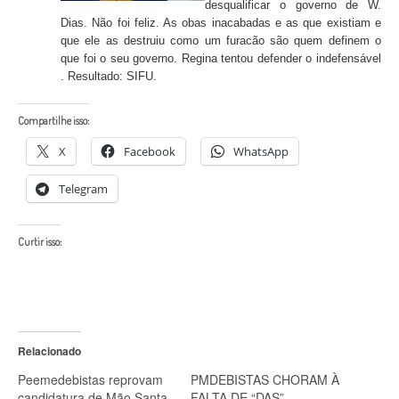
desqualificar o governo de W.
Dias. Não foi feliz. As obas inacabadas e as que existiam e
que ele as destruiu como um furacão são quem definem o
que foi o seu governo. Regina tentou defender o indefensável
. Resultado: SIFU.
Compartilhe isso:
X
Facebook
WhatsApp
Telegram
Curtir isso:
Relacionado
Peemedebistas reprovam
PMDEBISTAS CHORAM À
candidatura de Mão Santa
FALTA DE “DAS”