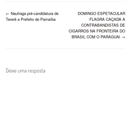
P
←
Naufraga pré-candidatura de
DOMINGO ESPETACULAR
Tererê a Prefeito de Parnaíba
FLAGRA CAÇADA A
o
CONTRABANDISTAS DE
CIGARROS NA FRONTEIRA DO
s
BRASIL COM O PARAGUAI
→
t
n
a
Deixe uma resposta
v
i
g
a
t