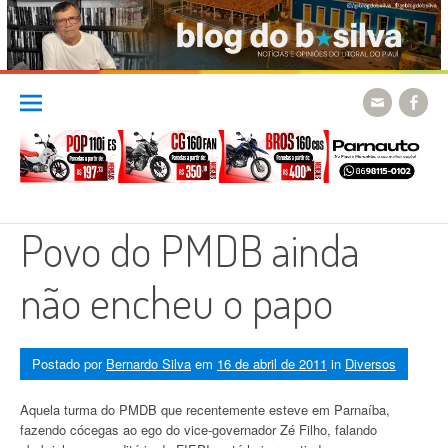
Skip
to
content
Povo do PMDB ainda
não encheu o papo
Postado por
Bernardo Silva
em
16 de abril de 2011
in
Diversos
Aquela turma do PMDB que recentemente esteve em Parnaíba,
fazendo cócegas ao ego do vice-governador Zé Filho, falando