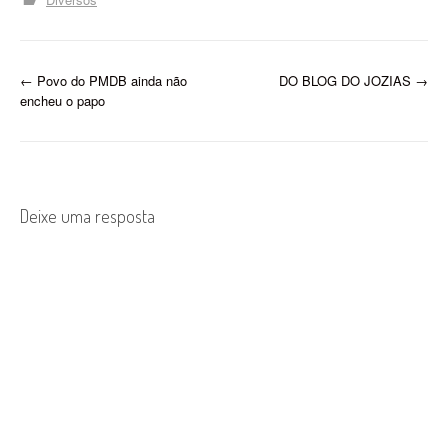
P
←
Povo do PMDB ainda não
DO BLOG DO JOZIAS
→
encheu o papo
o
s
t
Deixe uma resposta
n
a
v
i
g
a