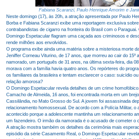
Fabiana Scaranzi, Paulo Henrique Amorim e Jani
Neste domingo (17), às 20h, a atração apresentada por Paulo He
Borba e Fabiana Scaranzi exibe uma reportagem exclusiva sobre
contrabandistas de cigarro na fronteira do Brasil com o Paraguai.
Domingo Espetacular flagram uma caçada aos criminosos e de
rende milhões aos envolvidos.
O programa exibe ainda uma matéria sobre a misteriosa morte d
Jeniffer Corneau Viturino, de 17 anos, que morreu ao cair do 15º
namorado, um português de 31 anos, na última sexta-feira, dia 0
morava com a família havia quatro anos. Os repórteres do pro
os familiares da brasileira e tentam esclarecer o caso: suicídio o
relação amorosa?
O Domingo Espetacular revela detalhes de um crime homofóbico. 
Camacho de Almeida, 16 anos, foi encontrada morta em um brejo
Cassilândia, no Mato Grosso do Sul. A jovem foi assassinada de
relacionamento homossexual. De acordo com a Polícia Militar, o a
acontecido porque a adolescente mantinha um relacionamento am
um fazendeiro. O irmão da namorada é o acusado de cometer o c
A atração mostra também os detalhes da cerimônia mais esperada
episódio da série Casamento Real, o Domingo Espetacular revel