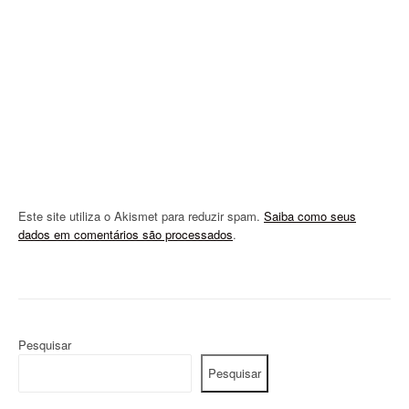
t
i
o
n
Este site utiliza o Akismet para reduzir spam.
Saiba como seus
dados em comentários são processados
.
Pesquisar
Pesquisar