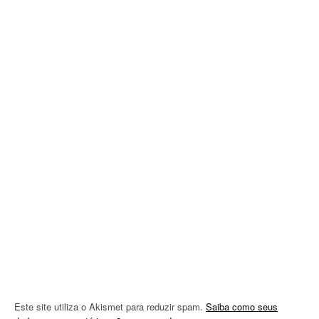
v
i
g
a
t
i
o
n
Este site utiliza o Akismet para reduzir spam.
Saiba como seus