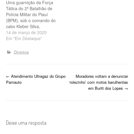
Uma guarnição da Força
pertences…
seguida. Segundo o major
Tática do 2º Batalhão de
Valdeci…
Polícia Militar do Piauí
(BPM), sob o comando do
cabo Kleber Silva,
juntamente com o Serviço
14 de março de 2025
de Inteligência da
Em "Em Destaque"
corporação, realizou
diligências para localizar o
Diversos
suspeito Moisés Antônio da
Silva Veras. O homem é
investigado por agredir
violentamente Diego
P
←
Atendimento Ultragaz do Grupo
Moradores voltam a denunciar
Rodrigues Santos…
Parnauto
‘rolezinho’ com motos barulhentas
o
em Buriti dos Lopes
→
s
t
n
Deixe uma resposta
a