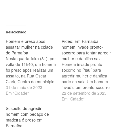
Relacionado
Homem é preso após
Vídeo: Em Parnaíba
assaltar mulher na cidade
homem invade pronto-
de Parnaíba
socorro para tentar agredir
Nesta quarta-feira (31), por
mulher e danifica sala
volta de 11h40, um homem
Homem invade pronto-
foi preso após realizar um
socorro no Piauí para
assalto, na Rua Oscar
agredir mulher e danifica
Clark, Centro do município
parte da sala Um homem
de Parnaíba, litoral do
31 de maio de 2023
invadiu um pronto-socorro
Piauí. Homem é preso
Em "Cidade"
no sábado (20),
22 de setembro de 2025
após assaltar mulher na
em Parnaíba, no litoral do
Em "Cidade"
cidade de
Piauí, procurando por uma
Suspeito de agredir
Parnaíba/Reprodução A
mulher que havia sido
homem com pedaço de
vítima foi uma mulher,
atendida no local. Sem
madeira é preso em
funcionária de uma
encontrá-la, danificou uma
Parnaíba
farmácia que teve seus
das salas e fugiu em