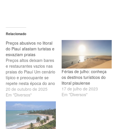
Relacionado
Preços abusivos no litoral
do Piauí afastam turistas e
esvaziam praias
Preços altos deixam bares
e restaurantes vazios nas
Férias de julho: conheça
praias do Piauí Um cenário
os destinos turísticos do
típico e preocupante se
litoral piauiense
repete nesta época do ano
17 de julho de 2023
nas praias mais famosas
20 de outubro de 2025
Em "Diversos"
do litoral piauiense:
Em "Diversos"
o vazio. O que deveria ser
um movimento intenso de
turistas dá lugar a areias
vazias e estabelecimentos
fechados na beira das