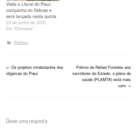
praias.…
Visite o Litoral do Piauí:
campanha do Sebrae e
será lançada nesta quinta
23 de junho de 2022
Em "Diversos"
Política
P
←
Os projetos mirabolantes dos
Prêmio de Rafael Fonteles aos
oligarcas do Piauí
servidores do Estado: o plano de
o
saúde (PLAMTA) está mais
caro
→
s
t
n
Deixe uma resposta
a
v