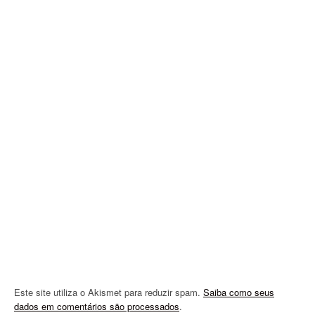
i
g
a
t
i
o
n
Este site utiliza o Akismet para reduzir spam.
Saiba como seus
dados em comentários são processados
.