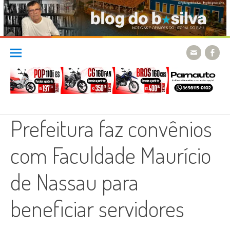
Skip
to
content
Prefeitura faz convênios
com Faculdade Maurício
de Nassau para
beneficiar servidores