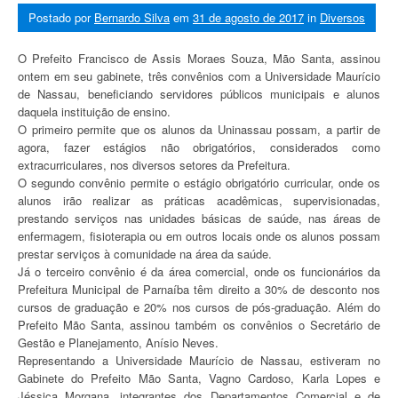
Postado por
Bernardo Silva
em
31 de agosto de 2017
in
Diversos
O Prefeito Francisco de Assis Moraes Souza, Mão Santa, assinou
ontem em seu gabinete, três convênios com a Universidade Maurício
de Nassau, beneficiando servidores públicos municipais e alunos
daquela instituição de ensino.
O primeiro permite que os alunos da Uninassau possam, a partir de
agora, fazer estágios não obrigatórios, considerados como
extracurriculares, nos diversos setores da Prefeitura.
O segundo convênio permite o estágio obrigatório curricular, onde os
alunos irão realizar as práticas acadêmicas, supervisionadas,
prestando serviços nas unidades básicas de saúde, nas áreas de
enfermagem, fisioterapia ou em outros locais onde os alunos possam
prestar serviços à comunidade na área da saúde.
Já o terceiro convênio é da área comercial, onde os funcionários da
Prefeitura Municipal de Parnaíba têm direito a 30% de desconto nos
cursos de graduação e 20% nos cursos de pós-graduação. Além do
Prefeito Mão Santa, assinou também os convênios o Secretário de
Gestão e Planejamento, Anísio Neves.
Representando a Universidade Maurício de Nassau, estiveram no
Gabinete do Prefeito Mão Santa, Vagno Cardoso, Karla Lopes e
Jéssica Morgana, integrantes dos Departamentos Comercial e de