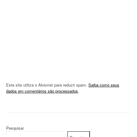
a
t
i
o
n
Este site utiliza o Akismet para reduzir spam.
Saiba como seus
dados em comentários são processados
.
Pesquisar