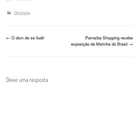
Diversos
P
←
O dom de se iludir
Parnaíba Shopping recebe
exposição da Marinha do Brasil
→
o
s
t
Deixe uma resposta
n
a
v
i
g