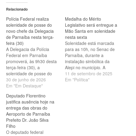
Relacionado
Polícia Federal realiza
Medalha do Mérito
solenidade de posse do
Legislativo será entregue a
novo chefe da Delegacia
Mão Santa em solenidade
de Parnaíba nesta terça-
nesta sexta
feira (30)
Solenidade está marcada
A Delegacia da Polícia
para as 10h, no Senac de
Federal em Parnaíba
Parnaíba, durante a
promoverá, às 9h30 desta
instalação simbólica da
terça-feira (30), a
Alepi no município. A
solenidade de posse do
Assembleia Legislativa do
11 de setembro de 2025
novo chefe da unidade, o
30 de junho de 2026
Piauí (Alepi) entregará, na
Em "Política"
delegado Carlos Alberto
Em "Em Destaque"
próxima sexta-feira (12), a
Ferreira do Nascimento. A
Medalha do Mérito
Deputado Florentino
cerimônia marcará
Legislativo a Francisco de
justifica ausência hoje na
oficialmente a
Assis de Moraes Souza, o
entrega das obras do
apresentação do delegado
Mão Santa. A solenidade
Aeroporto de Parnaíba
à frente da Delegacia de
está marcada para as…
Prefeito Dr. João Silva
Polícia Federal em
Filho
Parnaíba, que atende a
O deputado federal
região Norte…