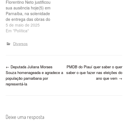
Florentino Neto justificou
sua ausência hoje(5) em
Parnaíba, na solenidade
de entrega das obras do
Aeroporto Dr. João Silva
5 de maio de 2025
Filho: "Em razão da
Em "Política"
votação, hoje, do regime
de urgência, para o Projeto
Diversos
que Reorganiza o número
de vagas por estado na
Câmara dos Deputados,
evitando que o…
P
←
Deputada Juliana Moraes
PMDB do Piauí quer saber o quer
Souza homenageada e agradece a
saber o que fazer nas eleições do
o
população parnaibana por
ano que vem
→
representá-la
s
t
n
Deixe uma resposta
a