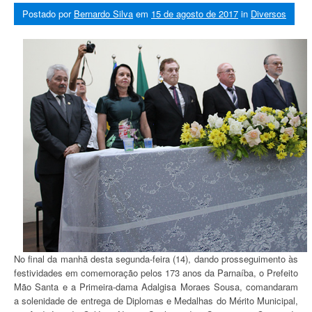
Postado por
Bernardo Silva
em
15 de agosto de 2017
in
Diversos
No final da manhã desta segunda-feira (14), dando prosseguimento às
festividades em comemoração pelos 173 anos da Parnaíba, o Prefeito
Mão Santa e a Primeira-dama Adalgisa Moraes Sousa, comandaram
a solenidade de entrega de Diplomas e Medalhas do Mérito Municipal,