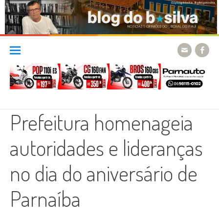
Skip
to
content
Prefeitura homenageia
autoridades e lideranças
no dia do aniversário de
Parnaíba