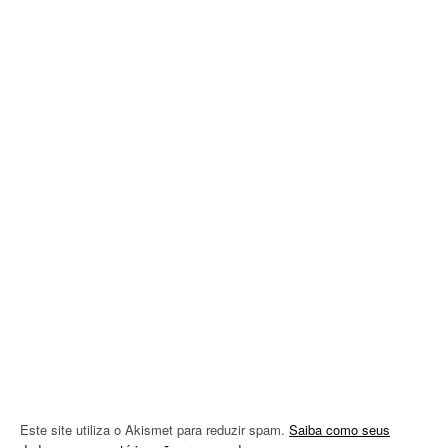
v
i
g
a
t
i
o
n
Este site utiliza o Akismet para reduzir spam.
Saiba como seus