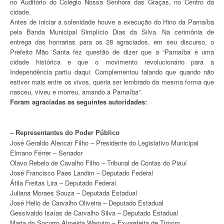
no Auditório do Colégio Nossa Senhora das Graças, no Centro da
cidade.
Antes de iniciar a solenidade houve a execução do Hino da Parnaíba
pela Banda Municipal Simplício Dias da Silva. Na cerimônia de
entrega das honrarias para os 28 agraciados, em seu discurso, o
Prefeito Mão Santa fez questão de dizer que a “Parnaíba é uma
cidade histórica e que o movimento revolucionário para a
Independência partiu daqui. Complementou falando que quando não
estiver mais entre os vivos, queria ser lembrado da mesma forma que
nasceu, viveu e morreu, amando a Parnaíba”.
Foram agraciadas as seguintes autoridades:
– Representantes do Poder Público
José Geraldo Alencar Filho – Presidente do Legislativo Municipal
Elmano Férrer – Senador
Olavo Rebelo de Cavalho Filho – Tribunal de Contas do Piauí
José Francisco Paes Landim – Deputado Federal
Átila Freitas Lira – Deputado Federal
Juliana Moraes Souza – Deputada Estadual
José Helio de Carvalho Oliveira – Deputado Estadual
Gessivaldo Isaías de Carvalho Silva – Deputado Estadual
Maria do Socorro Almeida Waquim – Ex-prefeita de Timom