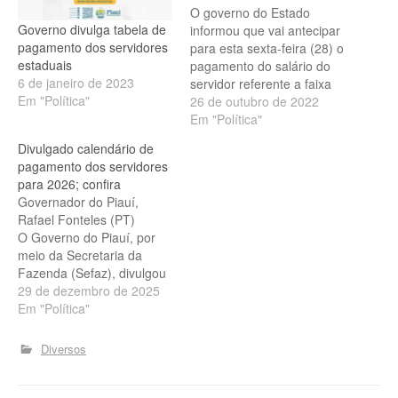
O governo do Estado
Governo divulga tabela de
informou que vai antecipar
pagamento dos servidores
para esta sexta-feira (28) o
estaduais
pagamento do salário do
6 de janeiro de 2023
servidor referente a faixa
Em "Política"
salarial acima de R$ 2 mil.
26 de outubro de 2022
A informação foi
Em "Política"
confirmada pelo secretário
Divulgado calendário de
de Fazenda, Antonio Luiz,
pagamento dos servidores
nesta quarta-feira (26).
para 2026; confira
Governo antecipa salário
Governador do Piauí,
de servidores Reprodução
Rafael Fonteles (PT)
da Web O pagamento
O Governo do Piauí, por
dessa…
meio da Secretaria da
Fazenda (Sefaz), divulgou
nesta segunda-feira (29) o
29 de dezembro de 2025
calendário de
Em "Política"
pagamento dos servidores
estaduais referente ao ano
Diversos
de 2026. A remuneração
seguirá sendo realizada
em duas faixas salariais,