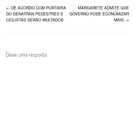
com ampliação do limite da
P
←
DE ACORDO COM PORTARIA
MARGARETE ADMITE QUE
primeira, que passa a
DO DENATRAN PEDESTRES E
GOVERNO PODE ECONOMIZAR
contemplar servidores com
o
CICLISTAS SERÃO MULTADOS
MAIS
→
vencimentos de até R$…
s
t
n
Deixe uma resposta
a
v
i
g
a
t
i