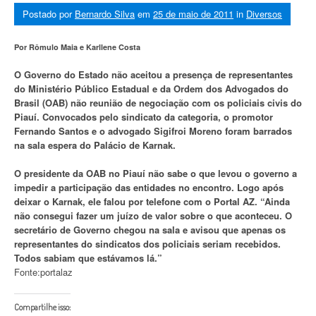
Postado por
Bernardo Silva
em
25 de maio de 2011
in
Diversos
Por Rômulo Maia e Karllene Costa
O Governo do Estado não aceitou a presença de representantes
do Ministério Público Estadual e da Ordem dos Advogados do
Brasil (OAB) não reunião de negociação com os policiais civis do
Piauí. Convocados pelo sindicato da categoria, o promotor
Fernando Santos e o advogado Sigifroi Moreno foram barrados
na sala espera do Palácio de Karnak.
O presidente da OAB no Piauí não sabe o que levou o governo a
impedir a participação das entidades no encontro. Logo após
deixar o Karnak, ele falou por telefone com o Portal AZ. “Ainda
não consegui fazer um juízo de valor sobre o que aconteceu. O
secretário de Governo chegou na sala e avisou que apenas os
representantes do sindicatos dos policiais seriam recebidos.
Todos sabiam que estávamos lá.”
Fonte:portalaz
Compartilhe isso: