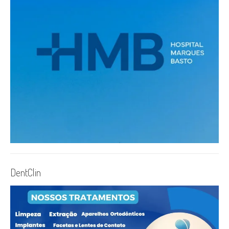
DentClin