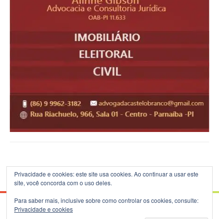
Privacidade e cookies: este site usa cookies. Ao continuar a usar este
site, você concorda com o uso deles.
Para saber mais, inclusive sobre como controlar os cookies, consulte:
Privacidade e cookies
© 2026 Blog do B.Silva - Theme: Patus by
FameThemes
.