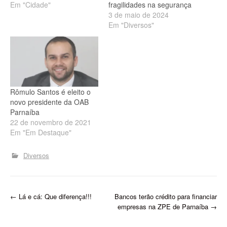
Em "Cidade"
fragilidades na segurança
3 de maio de 2024
Em "Diversos"
Rômulo Santos é eleito o
novo presidente da OAB
Parnaíba
22 de novembro de 2021
Em "Em Destaque"
Diversos
P
←
Lá e cá: Que diferença!!!
Bancos terão crédito para financiar
empresas na ZPE de Parnaíba
→
o