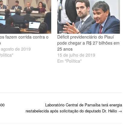
os fazem corrida contra o
Déficit previdenciário do Piauí
o
pode chegar a R$ 27 bilhões em
 agosto de 2019
25 anos
olítica"
15 de julho de 2019
Em "Política"
500
Laboratório Central de Parnaíba terá energia
restabelecida após solicitação do deputado Dr. Hélio
→