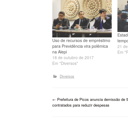
Estad
Uso de recursos de empréstimo
temp
para Previdência vira polêmica
21 de
na Alepi
Em "P
18 de outubro de 2017
Em "Diversos"
Diversos
P
←
Prefeitura de Picos anuncia demissão de 
contratados para reduzir despesas
o
s