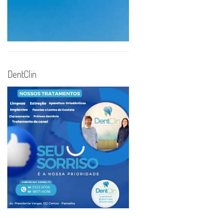
DentClin