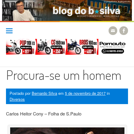
Skip
to
content
Procura-se um homem
Postado por
Bernardo Silva
em
5 de novembro de 2017
in
Diversos
Carlos Heitor Cony – Folha de S.Paulo