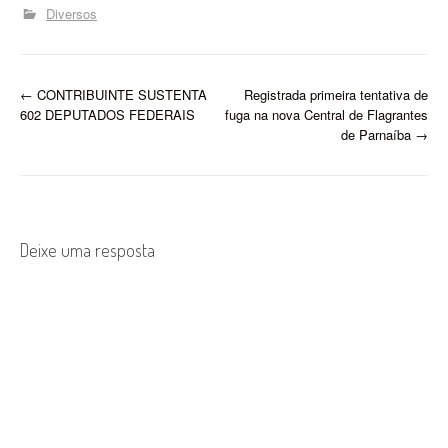
vereadora Neta Castelo
Diversos
Branco que compôs a
mesa de honra com o seu
colega vereador Fernando
Gomes, proponente…
P
←
CONTRIBUINTE SUSTENTA
Registrada primeira tentativa de
602 DEPUTADOS FEDERAIS
fuga na nova Central de Flagrantes
o
de Parnaíba
→
s
t
n
Deixe uma resposta
a
v
i
g
a