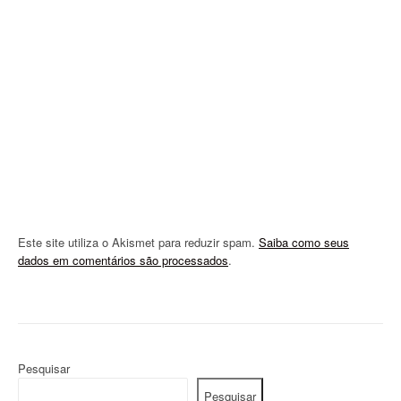
t
i
o
n
Este site utiliza o Akismet para reduzir spam.
Saiba como seus
dados em comentários são processados
.
Pesquisar
Pesquisar