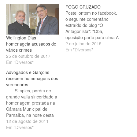
FOGO CRUZADO
Postei ontem no facebook,
o seguinte comentário
extraído do blog "O
Antagonista": "Oba,
oposição parte para cima A
Wellington Dias
oposição foi à tribuna do
2 de julho de 2015
homenageia acusados de
Senado para pedir a
Em "Diversos"
vários crimes
renúncia de Dilma Rousseff
25 de outubro de 2017
hoje. Cássio Cunha Lima,
Em "Diversos"
líder dos tucanos na Casa,
Advogados e Garçons
disse: “Para que o Brasil
recebem homenagens dos
tenha seu sofrimento
vereadores
abreviado, renuncie…
Simples, porém de
grande valia sinceridade a
homenagem prestada na
Câmara Municipal de
Parnaíba, na noite desta
quinta feira, aos garçons e
12 de agosto de 2011
advogados. A sessão
Em "Diversos"
solene foi presidida pela