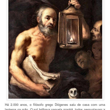
Há 2.000 anos, o filósofo grego Diógenes saiu de casa com uma
lanterna na mão. O sol brilhava naquela manhã, todos perguntavam a