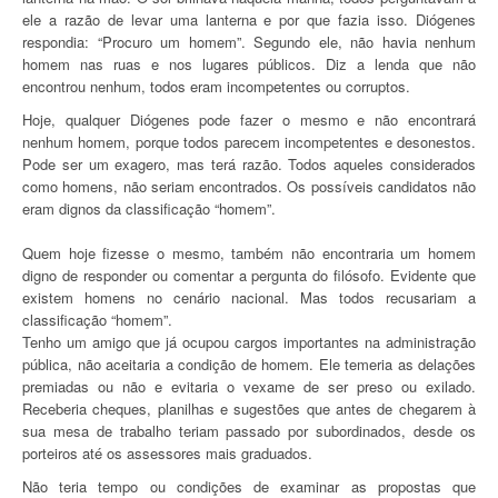
ele a razão de levar uma lanterna e por que fazia isso. Diógenes
respondia: “Procuro um homem”. Segundo ele, não havia nenhum
homem nas ruas e nos lugares públicos. Diz a lenda que não
encontrou nenhum, todos eram incompetentes ou corruptos.
Hoje, qualquer Diógenes pode fazer o mesmo e não encontrará
nenhum homem, porque todos parecem incompetentes e desonestos.
Pode ser um exagero, mas terá razão. Todos aqueles considerados
como homens, não seriam encontrados. Os possíveis candidatos não
eram dignos da classificação “homem”.
Quem hoje fizesse o mesmo, também não encontraria um homem
digno de responder ou comentar a pergunta do filósofo. Evidente que
existem homens no cenário nacional. Mas todos recusariam a
classificação “homem”.
Tenho um amigo que já ocupou cargos importantes na administração
pública, não aceitaria a condição de homem. Ele temeria as delações
premiadas ou não e evitaria o vexame de ser preso ou exilado.
Receberia cheques, planilhas e sugestões que antes de chegarem à
sua mesa de trabalho teriam passado por subordinados, desde os
porteiros até os assessores mais graduados.
Não teria tempo ou condições de examinar as propostas que