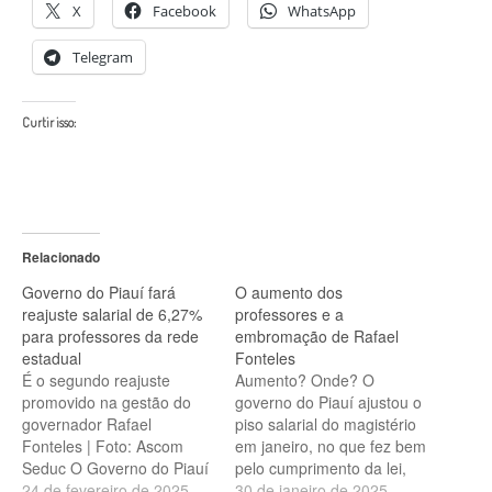
X
Facebook
WhatsApp
Telegram
Curtir isso:
Relacionado
Governo do Piauí fará
O aumento dos
reajuste salarial de 6,27%
professores e a
para professores da rede
embromação de Rafael
estadual
Fonteles
É o segundo reajuste
Aumento? Onde? O
promovido na gestão do
governo do Piauí ajustou o
governador Rafael
piso salarial do magistério
Fonteles | Foto: Ascom
em janeiro, no que fez bem
Seduc O Governo do Piauí
pelo cumprimento da lei,
anunciou um reajuste de
24 de fevereiro de 2025
mas isso não representou
30 de janeiro de 2025