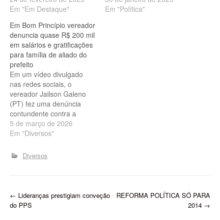
6,27% para todos
Em "Em Destaque"
ganhos significativos para
Em "Política"
os professores da Rede
os professores. Em alguns
Em Bom Princípio vereador
Estadual de Educação,
casos, ganho zero.
denuncia quase R$ 200 mil
tanto ativos quanto
Perceptível O reajuste
em salários e gratificações
inativos, além de um
somente se deu em uma
para família de aliado do
aumento na diferença
escala perceptível para
prefeito
entre os níveis do plano de
professores nos níveis…
Em um vídeo divulgado
cargos, carreiras e…
nas redes sociais, o
vereador Jailson Galeno
(PT) fez uma denúncia
contundente contra a
gestão do prefeito
5 de março de 2026
Apolinário Noraes (PSD) e
Em "Diversos"
sua base aliada em Bom
Princípio do Piauí.
Diversos
Segundo o parlamentar,
enquanto a população
mais pobre enfrenta
abandono e falta de
P
←
Lideranças prestigiam conveção
REFORMA POLÍTICA SÓ PARA
políticas públicas básicas,
do PPS
2014
→
aliados…
o