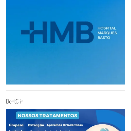
DentClin