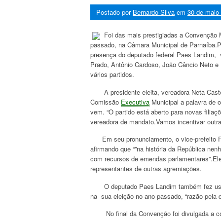
Postado por
Bernardo Silva
em
30 de maio
Foi das mais prestigiadas a Convenção Mu
passado, na Câmara Municipal de Parnaíba.P
presença do deputado federal Paes Landim, v
Prado, Antônio Cardoso, João Câncio Neto e 
vários partidos.
A presidente eleita, vereadora Neta Castel
Comissão
Executiva
Municipal a palavra de o
vem. “O partido está aberto para novas filia
vereadora de mandato.Vamos incentivar outras
Em seu pronunciamento, o vice-prefeito Flo
afirmando que “”na história da República nen
com recursos de emendas parlamentares”.Ele
representantes de outras agremiações.
O deputado Paes Landim também fez uso da
na sua eleição no ano passado, “razão pela 
No final da Convenção foi divulgada a com