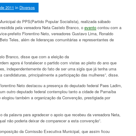
 de 2011
in
Diversos
nicipal do PPS(Partido Popular Socialista), realizada sábado
residida pela vereadora Neta Castelo Branco, o
evento
contou com a
ice-prefeito Florentino Neto, vereadores Gustavo Lima, Ronaldo
Beto Teles, além de lideranças comunitárias e representantes de
o Branco, disse que com a eleição da
rdem agora é foratalecer o partido com vistas ao pleito do ano que
ções, independentemente do fato de ser uma sigla que já tenha uma
 candidaturas, principalmente a participação das mulheres”, disse.
rentino Neto destacou a presença do deputado federal Paes Ladim,
hum outro deputado federal contemplou tanto a cidade de Parnaíba
 elogiou também a organização da Convenção, prestigiada por
 palavra para agradecer o apoio que recebeu da vereadora Neta,
qual não poderia deixar de comparecer a esta convenção”.
posição da Comissão Executiva Municipal, que assim ficou