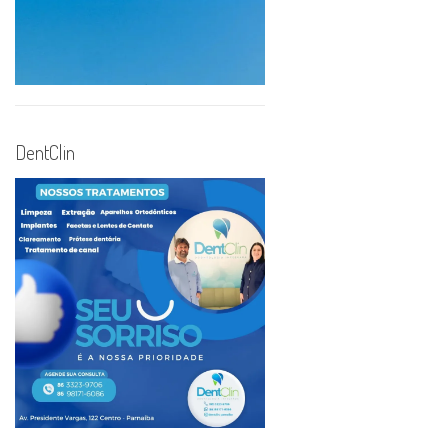
DentClin