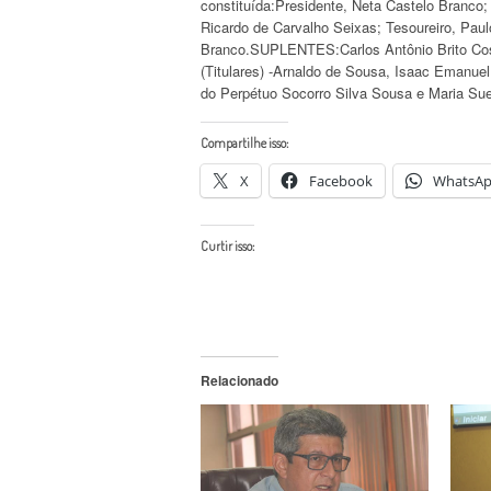
constituída:Presidente, Neta Castelo Branco;
Ricardo de Carvalho Seixas; Tesoureiro, Paul
Branco.SUPLENTES:Carlos Antônio Brito C
(Titulares) -Arnaldo de Sousa, Isaac Emanuel 
do Perpétuo Socorro Silva Sousa e Maria Suel
Compartilhe isso:
X
Facebook
WhatsA
Curtir isso:
Relacionado