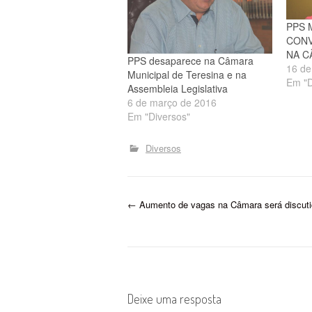
PPS 
CONV
NA C
PPS desaparece na Câmara
16 de
Municipal de Teresina e na
Em "D
Assembleia Legislativa
6 de março de 2016
Em "Diversos"
Diversos
P
←
Aumento de vagas na Câmara será discuti
o
s
t
Deixe uma resposta