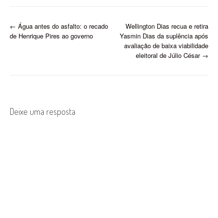
P
←
Água antes do asfalto: o recado
Wellington Dias recua e retira
de Henrique Pires ao governo
Yasmin Dias da suplência após
o
avaliação de baixa viabilidade
eleitoral de Júlio César
→
s
t
n
Deixe uma resposta
a
v
i
g
a
t