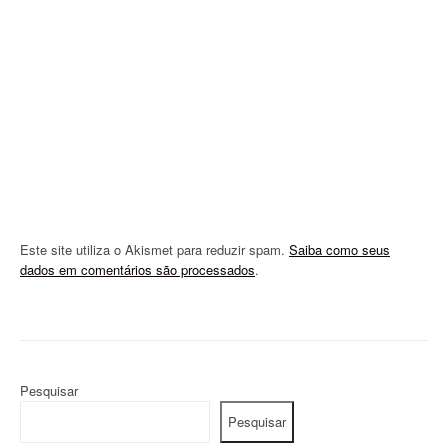
i
o
n
Este site utiliza o Akismet para reduzir spam.
Saiba como seus
dados em comentários são processados
.
Pesquisar
Pesquisar