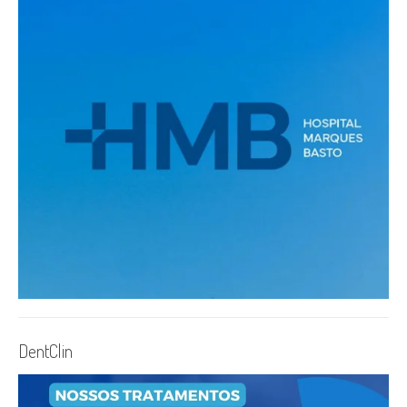
DentClin