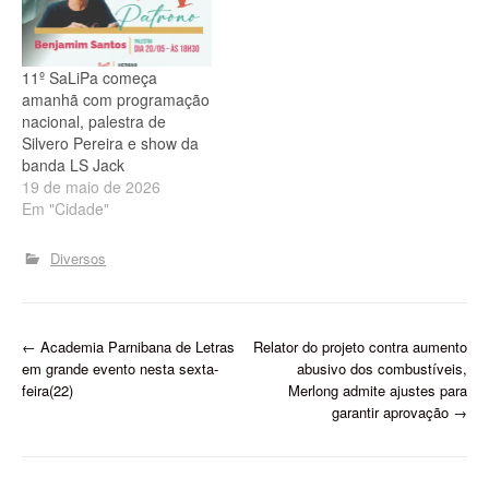
11º SaLiPa começa
amanhã com programação
nacional, palestra de
Silvero Pereira e show da
banda LS Jack
19 de maio de 2026
Em "Cidade"
Diversos
P
←
Academia Parnibana de Letras
Relator do projeto contra aumento
em grande evento nesta sexta-
abusivo dos combustíveis,
o
feira(22)
Merlong admite ajustes para
garantir aprovação
→
s
t