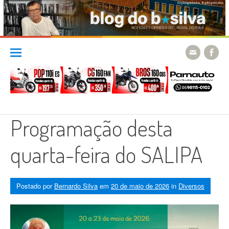
Skip
to
content
Programação desta
quarta-feira do SALIPA
Postado por
Bernardo Silva
em
20 de maio de 2026
in
Diversos