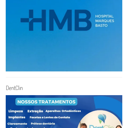
DentClin