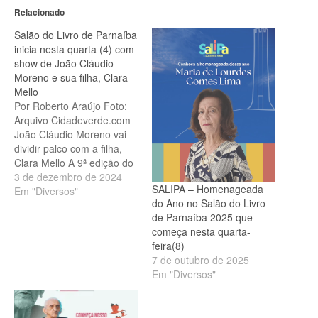
Relacionado
Salão do Livro de Parnaíba
inicia nesta quarta (4) com
show de João Cláudio
Moreno e sua filha, Clara
Mello
Por Roberto Araújo Foto:
Arquivo Cidadeverde.com
João Cláudio Moreno vai
dividir palco com a filha,
Clara Mello A 9ª edição do
SaLiPa – Salão do Livro de
3 de dezembro de 2024
SALIPA – Homenageada
Parnaíba – será aberta
Em "Diversos"
do Ano no Salão do Livro
oficialmente nesta quarta-
de Parnaíba 2025 que
feira (4) no campus da
começa nesta quarta-
Universidade Federal do
feira(8)
Delta do Parnaíba
7 de outubro de 2025
(UFDPar). O evento, que
Em "Diversos"
presta homenagem…