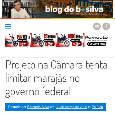
Skip
to
content
Projeto na Câmara tenta
limitar marajás no
governo federal
Postado por
Bernardo Silva
em
30 de março de 2025
in
Política