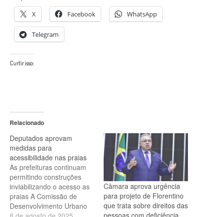
X
Facebook
WhatsApp
Telegram
Curtir isso:
Relacionado
Deputados aprovam
medidas para
acessibilidade nas praias
As prefeituras continuam
permitindo construções
Câmara aprova urgência
inviabilizando o acesso as
para projeto de Florentino
praias A Comissão de
que trata sobre direitos das
Desenvolvimento Urbano
pessoas com deficiência
da Câmara dos Deputados
8 de agosto de 2025