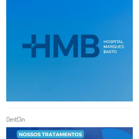
DentClin