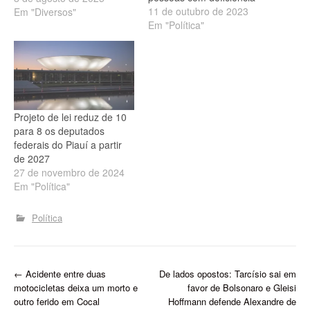
11 de outubro de 2023
aprovou projeto de lei que
Em "Diversos"
Em "Política"
determinando que, nos
municípios com praias
marítimas, fluviais
ou lacustres, ao menos
uma delas seja adaptada
para utilização por pessoas
com deficiência ou
Projeto de lei reduz de 10
mobilidade reduzida. Para
para 8 os deputados
as…
federais do Piauí a partir
de 2027
27 de novembro de 2024
Em "Política"
Política
P
←
Acidente entre duas
De lados opostos: Tarcísio sai em
motocicletas deixa um morto e
favor de Bolsonaro e Gleisi
o
outro ferido em Cocal
Hoffmann defende Alexandre de