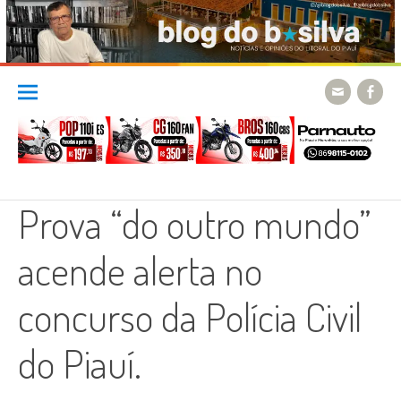
Skip
to
content
Prova “do outro mundo”
acende alerta no
concurso da Polícia Civil
do Piauí.