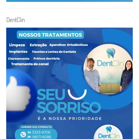
DentClin