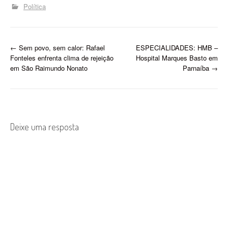
oportunidades para
Política
professores, Guarda Civil
Municipal e Agente
Comunitário de Saúde,
com salários que chegam
P
←
Sem povo, sem calor: Rafael
ESPECIALIDADES: HMB –
a R$ 3.414,44. Organizado
Fonteles enfrenta clima de rejeição
Hospital Marques Basto em
pelo Instituto…
o
em São Raimundo Nonato
Parnaíba
→
s
t
n
Deixe uma resposta
a
v
i
g
a