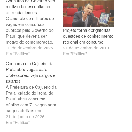
Concurso do Governo vira
motivo de desconfiança
entre piauienses
O anúncio de milhares de
vagas em concursos
Projeto torna obrigatórias
públicos pelo Governo do
questões de conhecimento
Piauí, que deveria ser
regional em concurso
motivo de comemoração,
21 de setembro de 2019
tem provocado um clima
10 de dezembro de 2025
Em "Política"
de desconfiança entre
Em "Política"
servidores e concurseiros.
Concurso em Cajueiro da
O estranhamento nasce da
Praia abre vagas para
contradição: o Estado
professores; veja cargos e
enfrenta dificuldades
salários
financeiras, depende de
A Prefeitura de Cajueiro da
empréstimos para bancar
Praia, cidade do litoral do
grandes compromissos e,
Piauí, abriu concurso
ainda assim, promete…
público com 71 vagas para
cargos efetivos em
diferentes áreas da
21 de junho de 2026
administração municipal.
Em "Política"
Os editais contemplam