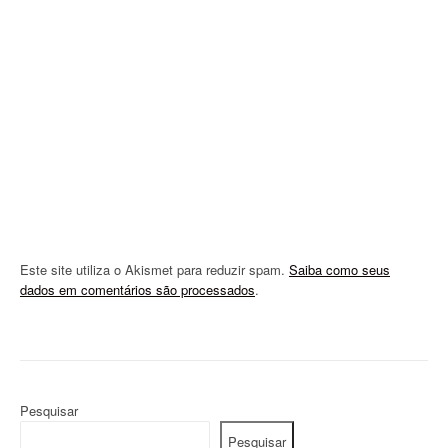
t
i
o
n
Este site utiliza o Akismet para reduzir spam.
Saiba como seus
dados em comentários são processados
.
Pesquisar
Pesquisar