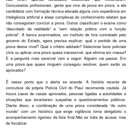
Concurseiros profissionais, gente que vive de prova em prova, e até
candidatos com formação técnica elevada alguns com experiência em
inteligência artificial e áreas complexas do conhecimento relatam que
não conseguiram concluir a prova. Outros classificam o exame como
“descolado da realidade” e “sem relação prática com a função
policial”. A banca examinadora, um instituto de fora contratado pelo
governo do Estado, agora precisa explicar: qual o sentido de uma
prova desse nível? Qual o critério adotado? Selecionar bons policiais
civis ou aplicar uma prova quase inacessível, que elimina em massa?
E a pergunta mais sensível vem a seguir. Alguém vai passar. Em
uma prova que quase ninguém conseguiu resolver, quem serão os
aprovados?
É nesse ponto que o alerta se acende. A história recente de
concursos da própria Polícia Civil do Piauí recomenda cautela. Já
houve casos de casais aprovados, pessoas ligadas a autoridades e
situações que levantaram suspeitas e questionamentos públicos.
Diante disso, a combinação de uma prova considerada “do outro
mundo” com um histórico que exige vigilância torna obrigatório o
acompanhamento rigoroso da lista final.Não se trata de acusar, mas
de fiscalizar.