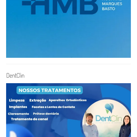
DentClin