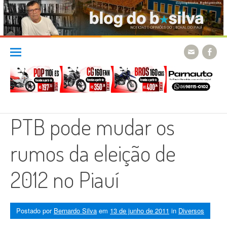
Skip
to
content
PTB pode mudar os
rumos da eleição de
2012 no Piauí
Postado por
Bernardo Silva
em
13 de junho de 2011
in
Diversos