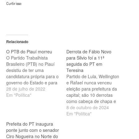
Curtir isso:
Relacionado
O PTB do Piauí morreu
Derrota de Fábio Novo
O Partido Trabalhista
para Silvio foi a 11ª
Brasileiro (PTB) no Piauí
seguida do PT em
desistiu de ter uma
Teresina
candidatura própria para o
Partido de Lula, Wellington
governo do Estado e para
e Rafael nunca venceu
o Senado. Na manhã desta
28 de julho de 2022
eleição para prefeitura da
quinta-feira (28/07) foi
Em "Política"
capital; são 10 derrotas
anunciado que esta será
como cabeça de chapa e
mais uma sigla a apoiar a
uma compondo como vice.
8 de outubro de 2024
pré-candidatura a
Vitória de Silvio Mendes
Em "Política"
governador de Sílvio
mantém jejum do PT em
Prefeita do PT inaugura
Mendes (União Brasil). O
disputas em Teresina
ponte junto com o senador
apoio petebista se…
(Fotos: Gustavo
Ciro Nogueira no Norte do
Almeida/Lupa1) O