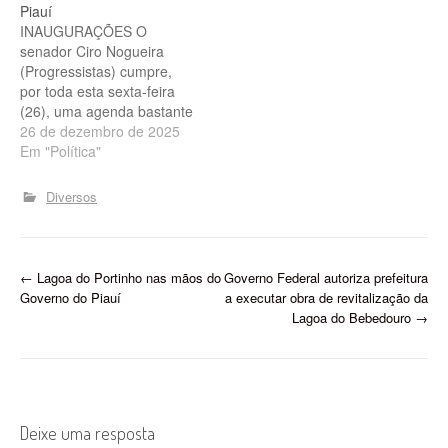
Piauí
resultado da eleição do
INAUGURAÇÕES O
domingo (6) em Teresina
senador Ciro Nogueira
aumentou…
(Progressistas) cumpre,
por toda esta sexta-feira
(26), uma agenda bastante
movimentada pelo interior
26 de dezembro de 2025
do Piauí. Ciro iniciou a
Em "Política"
agenda cedo da manhã
em Caxingó, onde
Diversos
participou das festividades
pelo aniversário do
município com um passeio
ciclístico pelas ruas da
P
←
Lagoa do Portinho nas mãos do
Governo Federal autoriza prefeitura
cidade acompanhado do
Governo do Piauí
a executar obra de revitalização da
prefeito Magnum Cardoso,
o
Lagoa do Bebedouro
→
além…
s
t
n
Deixe uma resposta