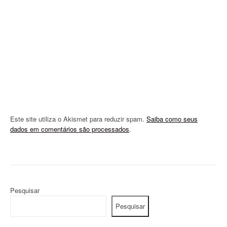
i
o
n
Este site utiliza o Akismet para reduzir spam.
Saiba como seus
dados em comentários são processados
.
Pesquisar
Pesquisar