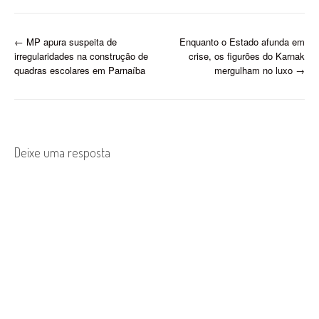
R$ 3,4 bilhões e uma
receita de R$ 7,5 bilhões
em 2016, em tese o Piauí
P
←
MP apura suspeita de
Enquanto o Estado afunda em
poderá pegar…
irregularidades na construção de
crise, os figurões do Karnak
o
quadras escolares em Parnaíba
mergulham no luxo
→
s
t
n
Deixe uma resposta
a
v
i
g
a
t