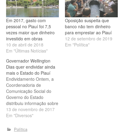
Em 2017, gasto com
Oposição suspeita que
pessoal no Piauí foi 7,5
banco não tem dinheiro
vezes maior que dinheiro
para emprestar ao Piauí
investido em obras
12 de setembro de 2019
10 de abril de 2018
Em "Política"
Em "Últimas Notícias"
Governador Wellington
Dias quer endividar ainda
mais o Estado do Piauí
Endividamento Ontem, a
Coordenadoria de
Comunicação Social do
Governo do Estado
distribuiu informação sobre
a elevada capacidade de
13 de novembro de 2017
endividamento do Estado.
Em "Diversos"
Segundo os dados
divulgados, com uma
Política
dívida de longo prazo de