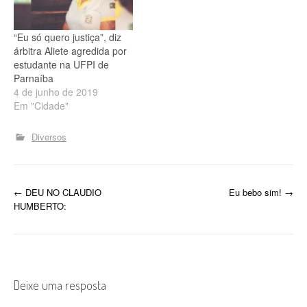
“Eu só quero justiça”, diz
árbitra Aliete agredida por
estudante na UFPI de
Parnaíba
4 de junho de 2019
Em "Cidade"
Diversos
P
←
DEU NO CLAUDIO
Eu bebo sim!
→
HUMBERTO:
o
s
t
Deixe uma resposta
n