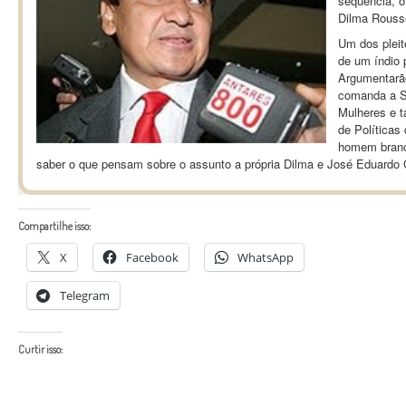
sequência, o
Dilma Rousse
Um dos plei
de um índio 
Argumentarã
comanda a Se
Mulheres e t
de Políticas
homem branco
saber o que pensam sobre o assunto a própria Dilma e José Eduardo 
Compartilhe isso:
X
Facebook
WhatsApp
Telegram
Curtir isso: