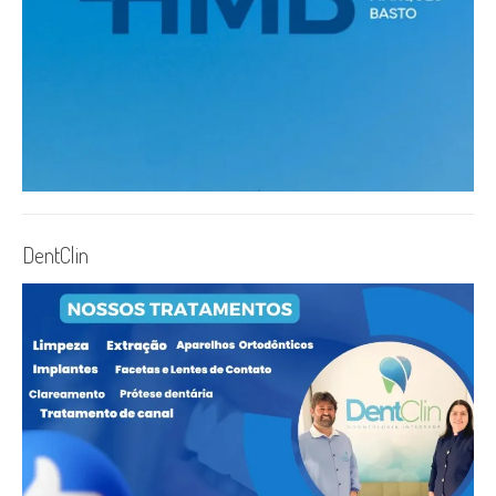
DentClin