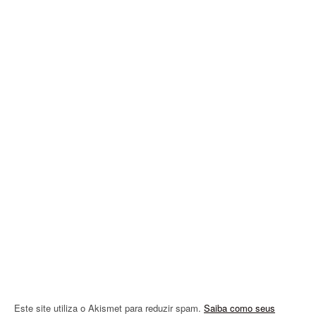
a
v
i
g
a
t
i
o
n
Este site utiliza o Akismet para reduzir spam.
Saiba como seus