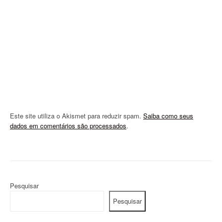
i
o
n
Este site utiliza o Akismet para reduzir spam.
Saiba como seus
dados em comentários são processados
.
Pesquisar
Pesquisar