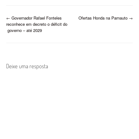
empreendimento será
finalmente concluído.
Anunciada ainda no
P
←
Governador Rafael Fonteles
Ofertas Honda na Parnauto
→
primeiro mandato do
reconhece em decreto o déficit do
presidente Luiz Inácio
o
governo – até 2029
Lula…
s
t
n
Deixe uma resposta
a
v
i
g
a
t