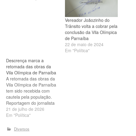
Vereador Joãozinho do
Trânsito volta a cobrar pela
conclusão da Vila Olímpica
de Parnaíba
22 de maio de 2024
Em "Política"
Descrença marca a
retomada das obras da
Vila Olímpica de Parnaíba
A retomada das obras da
Vila Olímpica de Parnaíba
tem sido recebida com
cautela pela população.
Reportagem do jornalista
José Vicente, da TV
21 de julho de 2026
Parnaíba Web, mostra que
Em "Política"
moradores do entorno
demonstram pouca
Diversos
confiança de que o