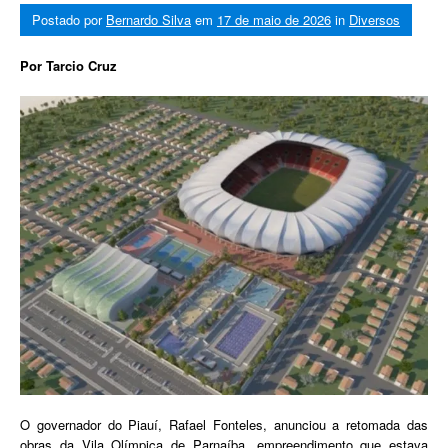
Postado por
Bernardo Silva
em
17 de maio de 2026
in
Diversos
Por Tarcio Cruz
O governador do Piauí, Rafael Fonteles, anunciou a retomada das
obras da Vila Olímpica de Parnaíba, empreendimento que estava