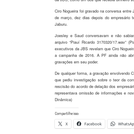
Ciro Nogueira foi gravado na conversa entre 
de março, dez dias depois do empresário t
Jaburu.
Joesley e Saud conversavam e não sabiam
arquivo “Piauí Ricardo 3170320/17.wav” (P
executivos da JBS revelam que Ciro Nogueira
a campanha de 2016. A PF ainda não abriu
gravações em seu poder.
De qualquer forma, a gravação envolvendo Ci
que pediu investigação sobre o teor da co
rescisão do acordo de delação dos empresári
representava omissão de informações e novo
Dinâmica)
Compartilhe isso:
X
Facebook
WhatsA