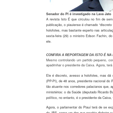
Senador do PI é investigado na Lava Jato
A revista Isto É que circulou no fim de se
publicação, o piauiense é chamado “discreto 
holofotes, mas bastante esperto nas articulaç
sexta-feira (29) o ministro Edson Fachin, 
ele.
CONFIRA A REPORTAGEM DA ISTO É NA
Mesmo controlando um partido pequeno, como
apadrinhar o presidente da Caixa. Agora, terá
Ele é discreto, avesso a holofotes, mas dá
(PP-PI), de 48 anos, presidente nacional do
tão atuante nos corredores palacianos que, a
ministérios: o da Saúde (deputado Ricardo Bar
político, no entanto, é o presidente da Caixa,
Agora, o parlamentar do Piauí terá de se ex
da JBS, como um dos que recebia dinheiro s