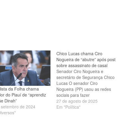
Chico Lucas chama Ciro
Nogueira de “abutre” após post
sobre assassinato de casal
Senador Ciro Nogueira e
secretário de Segurança Chico
Lucas O senador Ciro
lista da Folha chama
Nogueira (PP) usou as redes
or do Piauí de “aprendiz
sociais para fazer
e Dinah”
política e criticar a segurança
27 de agosto de 2025
 setembro de 2024
pública do Piauí ao comentar o
Em "Política"
iversos"
assassinato do vereador
Thiciano Ribeiro da Cruz (PL),
de 41 anos, e da guarda
municipal de Parnaíba,