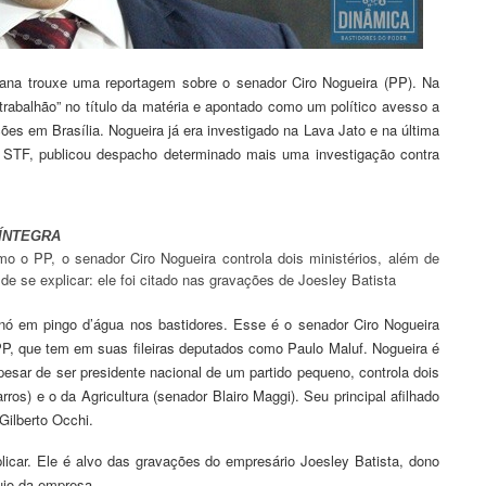
mana trouxe uma reportagem sobre o senador Ciro Nogueira (PP). Na
trabalhão” no título da matéria e apontado como um político avesso a
ões em Brasília. Nogueira já era investigado na Lava Jato e na última
do STF, publicou despacho determinado mais uma investigação contra
 ÍNTEGRA
 o PP, o senador Ciro Nogueira controla dois ministérios, além de
 de se explicar: ele foi citado nas gravações de Joesley Batista
 nó em pingo d’água nos bastidores. Esse é o senador Ciro Nogueira
 PP, que tem em suas fileiras deputados como Paulo Maluf. Nogueira é
pesar de ser presidente nacional de um partido pequeno, controla dois
ros) e o da Agricultura (senador Blairo Maggi). Seu principal afilhado
 Gilberto Occhi.
plicar. Ele é alvo das gravações do empresário Joesley Batista, dono
ujo da empresa.