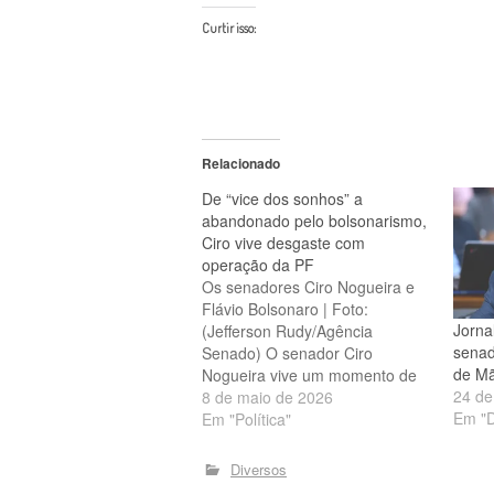
Curtir isso:
Relacionado
De “vice dos sonhos” a
abandonado pelo bolsonarismo,
Ciro vive desgaste com
operação da PF
Os senadores Ciro Nogueira e
Flávio Bolsonaro | Foto:
Jorna
(Jefferson Rudy/Agência
senad
Senado) O senador Ciro
de Mã
Nogueira vive um momento de
24 de
desgaste político após se tornar
8 de maio de 2026
Em "D
alvo da 5ª fase da Operação
Em "Política"
Compliance Zero, deflagrada
pela Polícia Federal nesta
Diversos
quinta-feira (7). Considerado um