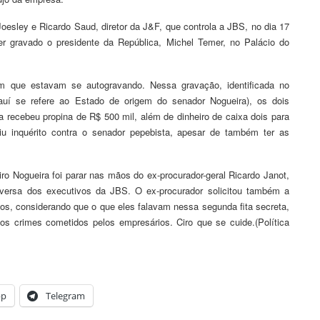
Joesley e Ricardo Saud, diretor da J&F, que controla a JBS, no dia 17
er gravado o presidente da República, Michel Temer, no Palácio do
 que estavam se autogravando. Nessa gravação, identificada no
iauí se refere ao Estado de origem do senador Nogueira), os dois
 recebeu propina de R$ 500 mil, além de dinheiro de caixa dois para
 inquérito contra o senador pepebista, apesar de também ter as
ro Nogueira foi parar nas mãos do ex-procurador-geral Ricardo Janot,
nversa dos executivos da JBS. O ex-procurador solicitou também a
os, considerando que o que eles falavam nessa segunda fita secreta,
s crimes cometidos pelos empresários. Ciro que se cuide.(Política
pp
Telegram