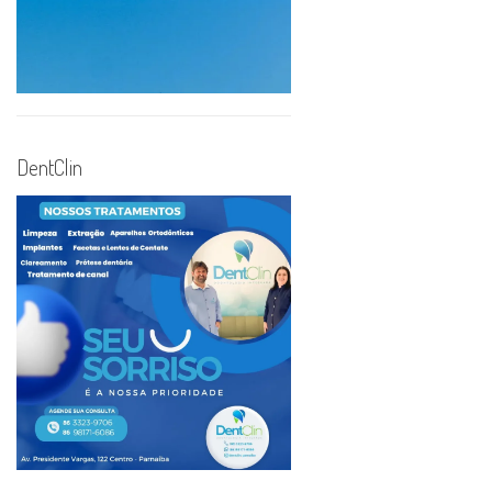
DentClin