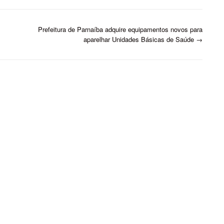
Penélope Miranda de Brito, de
35 anos, crime…
Prefeitura de Parnaíba adquire equipamentos novos para
aparelhar Unidades Básicas de Saúde
→