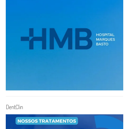
DentClin