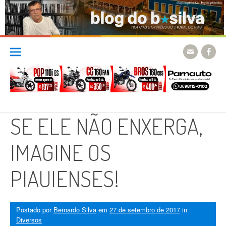
Skip
to
content
SE ELE NÃO ENXERGA,
IMAGINE OS
PIAUIENSES!
Postado por
Bernardo Silva
em
27 de setembro de 2017
in
Diversos