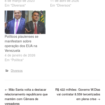
8 de março de 2023
11 de abril de 2026
Em "Diversos"
Em "Diversos"
Políticos piauienses se
manifestam sobre
operação dos EUA na
Venezuela
4 de janeiro de 2026
Em "Política"
Diversos
P
←
Mão Santa volta a destacar
R$ 422 milhões: Governo W.Dias
relacionamento republicano que
vai contratar 8.559 terceirizados
o
mantém com Câmara de
em plena crise
→
vereadores