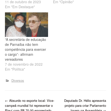
11 de outubro de 2023
Em "Opinião"
Em "Em Destaque"
“A secretária de educação
de Parnaíba não tem
competência para exercer
o cargo”- afirmam
vereadores
7 de novembro de 2022
Em "Política"
Diversos
P
←
Absurdo no esporte local: Vice-
Deputado Dr. Hélio apresenta
campeã mundial foi representar o
projeto para criar Parlamento
Piauí com R$ 70,00 emprestado
Jovem na Assembleia​
→