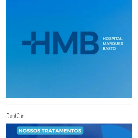
DentClin