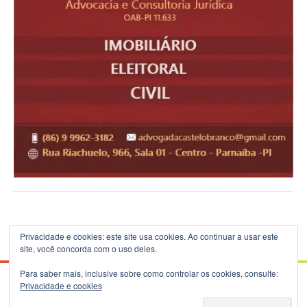
Privacidade e cookies: este site usa cookies. Ao continuar a usar este
site, você concorda com o uso deles.
Para saber mais, inclusive sobre como controlar os cookies, consulte:
Privacidade e cookies
© 2026 Blog do B.Silva - Theme: Patus by
FameThemes
.