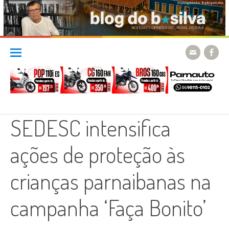
Skip
to
content
SEDESC intensifica
ações de proteção às
crianças parnaibanas na
campanha ‘Faça Bonito’