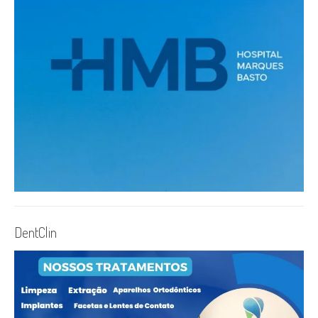
DentClin