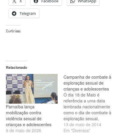
X
Facebook
WhatsApp
Telegram
Curtir isso:
Relacionado
Campanha de combate à
exploração sexual de
crianças e adolescentes
O dia 18 de Maio é
referência a uma data
Parnaíba lança
lembrada nacionalmente
mobilização contra
como o dia de combate à
violência sexual de
exploração sexual,
crianças e adolescentes
instituído por lei. Esta ação
13 de maio de 2014
9 de maio de 2026
é um conjunto de
Em "Diversos"