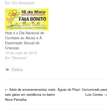
Em "Em Destaque"
momentos de
sensibilização da
sociedade para o problema
do abuso e violação de
direitos existentes em
nossa cidade. Este ano,
Hoje é o Dia Nacional de
a…
Combate ao Abuso e À
Exploração Sexual de
Crianças
18 de maio de 2015
Em "Diversos"
Política
P
←
Série de envenenamentos mata
Águas do Piauí: Comunicado para
seis gatos em residência no bairro
Luís Correia
→
o
Nova Parnaíba
s