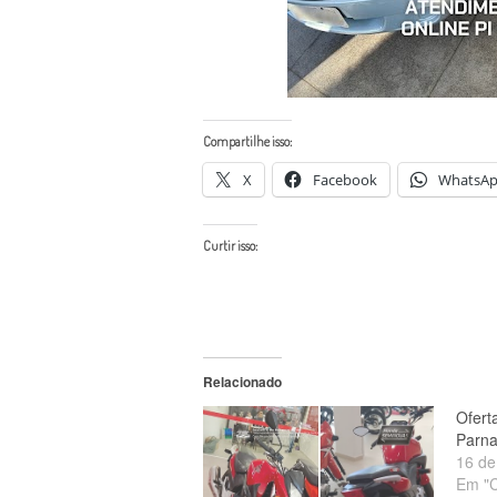
Compartilhe isso:
X
Facebook
WhatsA
Curtir isso:
Relacionado
Ofert
Parna
16 de
Em "C