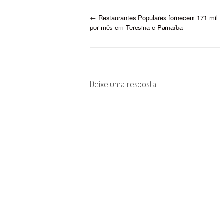
P
←
Restaurantes Populares fornecem 171 mil 
por mês em Teresina e Parnaíba
o
s
t
Deixe uma resposta
n
a
v
i
g
a