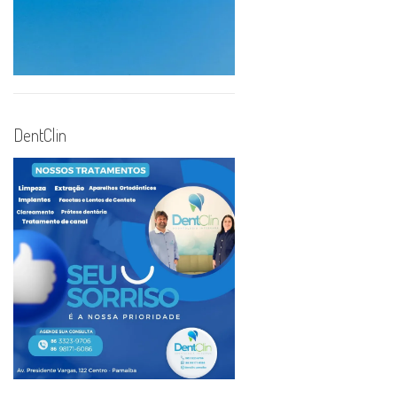
DentClin