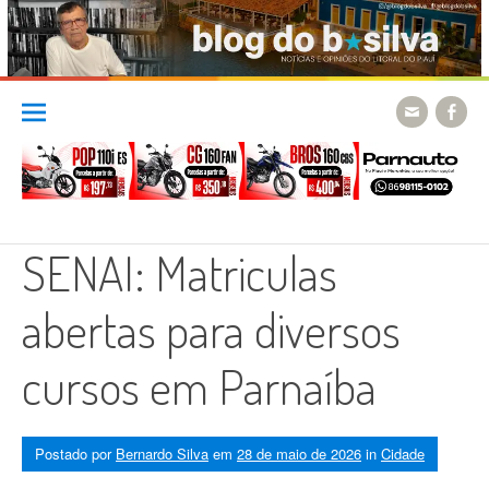
Skip
to
content
SENAI: Matriculas
abertas para diversos
cursos em Parnaíba
Postado por
Bernardo Silva
em
28 de maio de 2026
in
Cidade