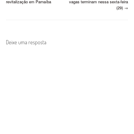
o
revitalização em Parnaíba
vagas terminam nessa sexta-feira
(29)
→
s
t
n
Deixe uma resposta
a
v
i
g
a
t
i
o
n