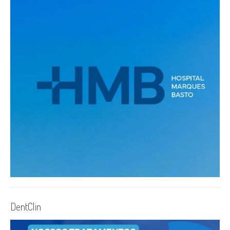
DentClin