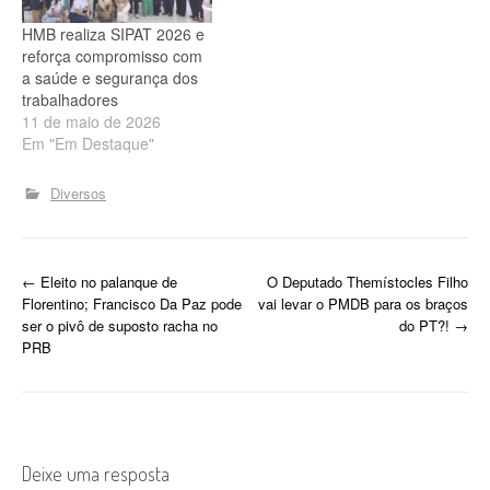
HMB realiza SIPAT 2026 e
reforça compromisso com
a saúde e segurança dos
trabalhadores
11 de maio de 2026
Em "Em Destaque"
Diversos
P
←
Eleito no palanque de
O Deputado Themístocles Filho
Florentino; Francisco Da Paz pode
vai levar o PMDB para os braços
o
ser o pivô de suposto racha no
do PT?!
→
PRB
s
t
n
Deixe uma resposta
a