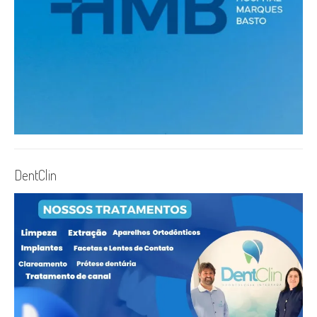
DentClin