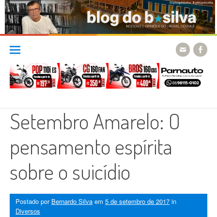
Skip
to
content
Setembro Amarelo: O
pensamento espírita
sobre o suicídio
Postado por
Bernardo Silva
em
5 de setembro de 2017
in
Diversos