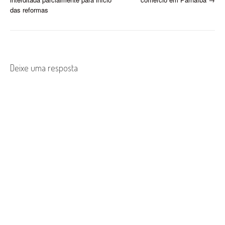
o
das reformas
s
t
n
Deixe uma resposta
a
v
i
g
a
t
i
o