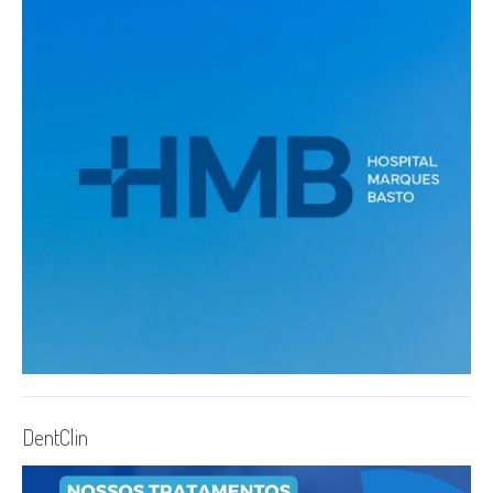
DentClin