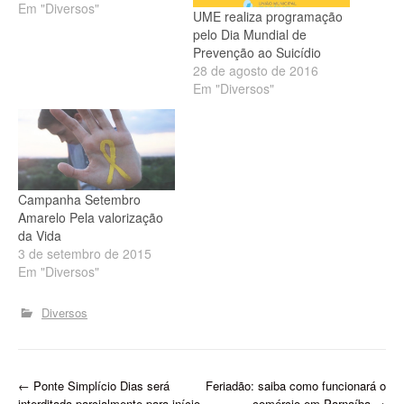
Em "Diversos"
UME realiza programação
pelo Dia Mundial de
Prevenção ao Suicídio
28 de agosto de 2016
Em "Diversos"
Campanha Setembro
Amarelo Pela valorização
da Vida
3 de setembro de 2015
Em "Diversos"
Diversos
P
←
Ponte Simplício Dias será
Feriadão: saiba como funcionará o
interditada parcialmente para início
comércio em Parnaíba
→