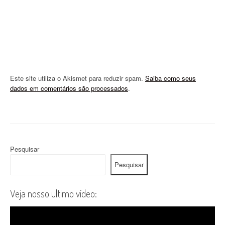
n
Este site utiliza o Akismet para reduzir spam.
Saiba como seus
dados em comentários são processados
.
Pesquisar
Pesquisar
Veja nosso ultimo vídeo: